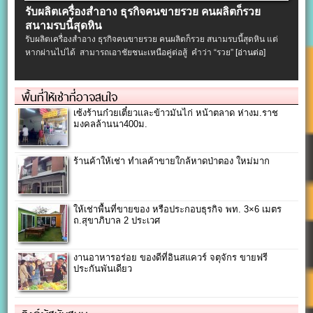
รับผลิตเครื่องสําอาง ธุรกิจคนขายรวย คนผลิตก็รวย
สนามรบนี้สุดหิน
รับผลิตเครื่องสําอาง ธุรกิจคนขายรวย คนผลิตก็รวย สนามรบนี้สุดหิน แต่
หากผ่านไปได้ สามารถเอาชัยชนะเหนือคู่ต่อสู้ คำว่า “รวย”
[อ่านต่อ]
พื้นที่ให้เช่าที่อาจสนใจ
เซ้งร้านก๋วยเตี๋ยวและข้าวมันไก่ หน้าตลาด ห่างม.ราช
มงคลล้านนา400ม.
ร้านค้าให้เช่า ทำเลค้าขายใกล้หาดป่าตอง ใหม่มาก
ให้เช่าพื้นที่ขายของ หรือประกอบธุรกิจ พท. 3×6 เมตร
ถ.สุขาภิบาล 2 ประเวศ
งานอาหารอร่อย ของดีที่อินสเเควร์ จตุจักร ขายฟรี
ประกันพันเดียว