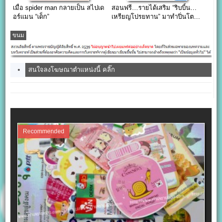
เมื่อ spider man กลายเป็น สไปเด
สอนฟรี…รายได้เสริม “ริบบิ้น…
อร์แมน “เด็ก”
เหรียญโปรยทาน” มาทำปิ่นโต…
กันเถอะ
ขนม
สนใจลงโฆษณาตำแหน่งนี้ คลิ๊ก
Recommended