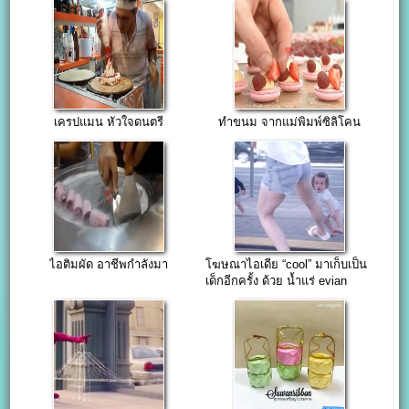
เครปแมน หัวใจดนตรี
ทำขนม จากแม่พิมพ์ซิลิโคน
ไอติมผัด อาชีพกำลังมา
โฆษณาไอเดีย “cool” มาเก็บเป็น
เด็กอีกครั้ง ด้วย น้ำแร่ evian