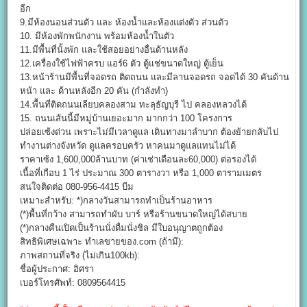
อีก
9.มีห้องนอนส่วนตัว และ ห้องน้ำและห้องแต่งตัว ส่วนตัว
10. มีห้องพักพนักงาน พร้อมห้องน้ำในตัว
11.มีพื้นที่นั้งพัก และใช้สอยอย่างอื่นด้านหลัง
12.เครื่องใช้ไฟฟ้าครบ แอร์6 ตัว ตู้แช่ขนาดใหญ่ ตู้เย็น
13.หน้าร้านมีพื้นที่จอดรถ ติดถนน และมีลานจอดรถ จอดได้ 30 คันด้าน
หน้า และ ด้านหลังอีก 20 คัน (กำลังทำ)
14.พื้นที่ติดถนนเลียบคลองสาม ทะลุธัญบุรี ไป คลองหลวงได้
15. ถนนเส้นนี้มีหมู่บ้านเยอะมาก มากกว่า 100 โครงการ
ปล่อยเซ้งด่วน เพราะไม่มีเวลาดูแล เดินทางมาลำบาก ต้องย้ายกลับไป
ทำงานต่างจังหวัด ดูแลครอบครัว หาคนมาดูแลแทนไม่ได้
ราคาเซ้ง 1,600,000ล้านบาท (ค่าเช่าเดือนละ60,000) ต่อรองได้
เนื้อที่เกือบ 1 ไร่ ประมาณ 300 ตารางวา หรือ 1,000 ตารามเมตร
สนใจติดต่อ 080-956-4415 บีม
เหมาะสำหรับ: *)กลางวันสามารถทำเป็นร้านอาหาร
(*)พื้นที่กว้าง สามารถทำผับ บาร์ หรือร้านขนาดใหญ่ได้สบาย
(*)กลางคืนเปิดเป็นร้านนั่งดื่มนั่งชิล มีใบอนุญาตถูกต้อง
สิทธิพิเศษเฉพาะ ทำเลขายของ.com (ถ้ามี):
ภาพสถานที่จริง (ไม่เกิน100kb):
ชื่อผู้ประกาศ: อิศรา
เบอร์โทรศัพท์: 0809564415