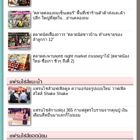
“ตลาดคลองถมเซ็นเตอร์” พื้นที่เช่าร้านค้าค้าส่งและค้า
ปลีก ใหญ่ที่สุดใน…ย่านคลองถม
ตลาดนัดเฟื่องถาวร “ตลาดนัดชาวบ้าน ทำเลขายของ
ลำลูกกา 12”
ตลาดสะพานพุทธ night market ถนนพญาไม้ (ตลาดน้อง
ใหม่-ชื่อเก่า ชิวๆ ถึงตี 2)
แฟรนไชส์แนะนำ
แฟรนไชส์วอฟเฟิลคูล ความอร่อยรูปแบบใหม่ วาฟเฟิล
สไตล์ Shake Shake
แฟรนไชส์กาแฟถุง 365 กาแฟสูตรโบราณจากคุณปู่ เงิน
เดือนสี่หมื่นมาแลกก็ไม่ยอม
แฟรนไชส์ยอดนิยม