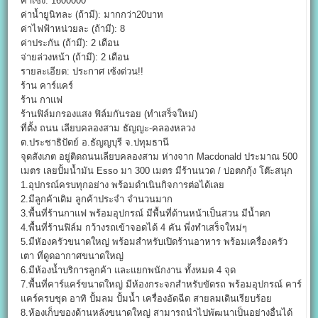
ค่าเซ้ง: 1600000
ค่าน้ำยูนิทละ (ถ้ามี): มากกว่า20บาท
ค่าไฟฟ้าหน่วยละ (ถ้ามี): 8
ค่าประกัน (ถ้ามี): 2 เดือน
จ่ายล่วงหน้า (ถ้ามี): 2 เดือน
รายละเอียด: ประกาศ เซ้งด่วน!!
ร้าน คาร์แคร์
ร้าน กาแฟ
ร้านฟิล์มกรองแสง ฟิล์มกันรอย (ทำเสร็จใหม่)
ที่ตั้ง ถนน เลียบคลองสาม ธัญญะ-คลองหลวง
ต.ประชาธิปัตย์ อ.ธัญญบุรี จ.ปทุมธานี
จุดสังเกต อยู่ติดถนนเลียบคลองสาม ห่างจาก Macdonald ประมาณ 500
เมตร เลยปั้มน้ำมัน Esso มา 300 เมตร มีร้านนวด / บ่อตกกุ้ง โต๊ะสนุก
1.อุปกรณ์ครบทุกอย่าง พร้อมดำเนินกิจการต่อได้เลย
2.มีลูกค้าเดิม ลูกค้าประจำ จำนวนมาก
3.พื้นที่ร้านกาแฟ พร้อมอุปกรณ์ มีพื้นที่ด้านหน้าเป็นสวน มีน้ำตก
4.พื้นที่ร้านฟิล์ม กว้างรถเข้าจอดได้ 4 คัน พี่งทำเสร็จใหม่ๆ
5.มีหัองครัวขนาดใหญ่ พร้อมสำหรับเปิดร้านอาหาร พร้อมเครื่องครัว
เตา ที่ดูดอากาศขนาดใหญ่
6.มีห้องน้ำบริการลูกค้า และแยกพนักงาน ทั้งหมด 4 จุด
7.พื้นที่คาร์แคร์ขนาดใหญ่ มีห้องกระจกสำหรับขัดรถ พร้อมอุปกรณ์ คาร์
แคร์ครบชุด อาทิ ปั้มลม ปั้มน้ำ เครื่องอัดฉีด สายลมเดินเรียบร้อย
8.ห้องเก็บของด้านหลังขนาดใหญ่ สามารถนำไปพัฒนาเป็นอย่างอื่นได้