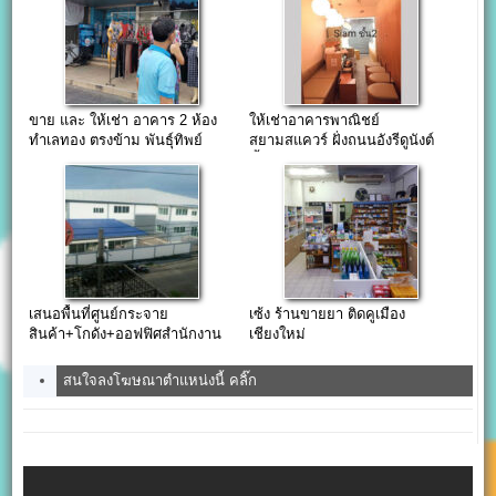
ขาย และ ให้เช่า อาคาร 2 ห้อง
ให้เช่าอาคารพาณิชย์
ทำเลทอง ตรงข้าม พันธุ์ทิพย์
สยามสแควร์ ฝั่งถนนอังรีดูนังต์
งามวงศ์วาน
ชั้น 2-4
เสนอพื้นที่ศูนย์กระจาย
เซ้ง ร้านขายยา ติดคูเมือง
สินค้า+โกดัง+ออฟฟิศสำนักงาน
เชียงใหม่
ให้เช่า กทม ราคาคุ้มค่า
สนใจลงโฆษณาตำแหน่งนี้ คลิ๊ก