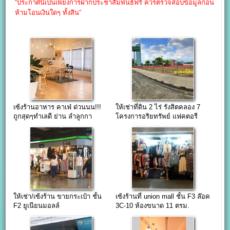
“ประกาศนี้เป็นเพียงการฝากประชาสัมพันธ์ฟรี ควรตรวจสอบข้อมูลก่อน
ห้ามโอนเงินใดๆ ทั้งสิน”
เซ้งร้านอาหาร คาเฟ่ ด่วนนน!!!
ให้เช่าที่ดิน 2 ไร่ รังสิตคลอง 7
ถูกสุดๆทำเลดี ย่าน ลำลูกกา
โครงการอริยทรัพย์ แฟคตอรี
คลอง2
ใกล้ศูนย์กระจายสินค้า BigC
ให้เช่า/เซ้งร้าน ขายกระเป๋า ชั้น
เซ้งร้านที่ union mall ชั้น F3 ล๊อค
F2 ยูเนียนมอลล์
3C-10 ห้องขนาด 11 ตรม.