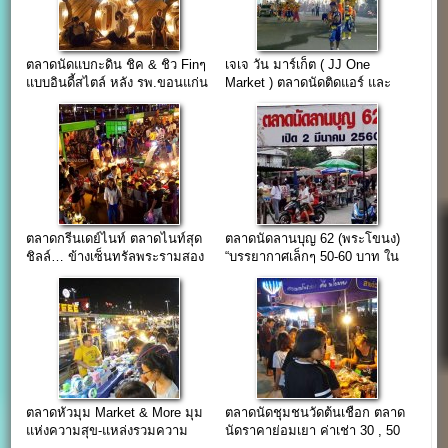
ตลาดนัดแบกะดิน ชิค & ชิว Finๆ
เจเจ วัน มาร์เก็ต ( JJ One
แบบอินดี้สไตล์ หลัง รพ.ขอนแก่น
Market ) ตลาดนัดติดแอร์ และ
ตลาดนัดหน้าห้าง ย่านเพชรเกษม
ตลาดกรีนเดย์ไนท์ ตลาดไนท์สุด
ตลาดนัดลานบุญ 62 (พระโขนง)
ชิลล์… ข้างเซ็นทรัลพระรามสอง
“บรรยากาศเล็กๆ 50-60 บาท ใน
ซอยสุขุมวิท 62”
ตลาดหัวมุม Market & More มุม
ตลาดนัดชุมชนวัดต้นเชือก ตลาด
แห่งความสุข-แหล่งรวมความ
นัดราคาย่อมเยา ค่าเช่า 30 , 50