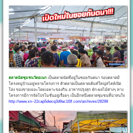
ตลาดนัดชุมชนวัดอเนก
เป็นตลาดนัดที่อยู่ในซอยกันตนา รอบตลาดมี
โครงหมู่บ้านอยู่หลายโครงการ ตัวตลาดเป็นตลาดเต้นท์ใหญ่สไตล์เปิด
โล่ง ของขายเยอะโดยเฉพาะของกิน อาหารปรุงสุก ผัก-ผลไม้ต่างๆ ทาง
โครงการมีการจัดโปรโมชั่นอยู่เรื่อยๆ เป็นอีกหนึ่งตลาดชุมชนที่น่าสนใจ
http://www.xn--22cap5dwcq3d9ac1l0f.com/archives/28299