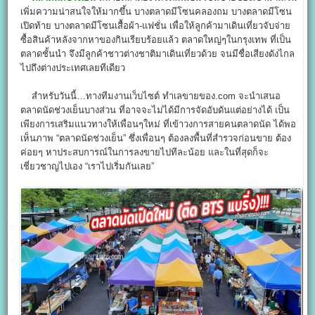
เพิ่มความน่าสนใจให้มากขึ้น บางตลาดมีโซนคลองถม บางตลาดมีโซน
เปิดท้าย บางตลาดมีโซนเสื้อผ้า-แฟชั่น เพื่อให้ลูกค้ามาเดินเที่ยวจับจ่าย
ซื้อสินค้าหลังจากหาของกินเรียบร้อยแล้ว ตลาดใหญ่ๆในกรุงเทพ ที่เป็น
ตลาดชั้นนำ จึงมีลูกค้าชาวต่างชาติมาเดินเที่ยวด้วย จนมีชื่อเสียงดังไกล
ไปถึงต่างประเทศเลยทีเดียว
สำหรับวันนี้…ทางทีมงานเว็บไซต์ ทำเลขายของ.com จะนำเสนอ
ตลาดนัดช่วงเย็นบางส่วน ที่อาจจะไม่ได้มีการจัดอับดันแต่อย่างได้ เป็น
เพียงการเสริมแนวทางให้เพื่อนๆใหม่ ที่เข้าวงการสายคนตลาดนัด ได้พอ
เห็นภาพ “ตลาดนัดช่วงเย็น” ซึ่งเพื่อนๆ ต้องลงพื้นที่สำรวจก่อนขาย ต้อง
ค่อยๆ หาประสบการณ์ในการลงขายไปทีละน้อย และในที่สุดก็จะ
เชี่ยวชาญไปเอง “เราไปเริ่มกันเลย”