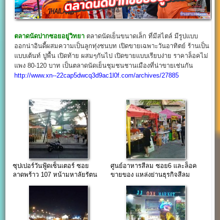
ตลาดนัดปากซอยอยู่วิทยา
ตลาดนัดเย็นขนาดเล็ก ที่มีสไตล์ มีรูปแบบ
ออกน่าอินดี้ผสมความเป็นลูกทุ่งชนบท เปิดขายเฉพาะวันอาทิตย์ ร้านเป็น
แบบเต้นท์ ปูพื้น เปิดท้าย ผสมๆกันไป เปิดขายแบบเรียบง่าย ราคาล็อคไม่
แพง 80-120 บาท เป็นตลาดนัดเย็นชุมชนชานเมืองที่น่าขายเช่นกัน
http://www.xn--22cap5dwcq3d9ac1l0f.com/archives/27885
ซุปเปอร์วันฟู้ดเซ็นเตอร์ ซอย
ศูนย์อาหารสีลม ซอย6 และล็อค
ลาดพร้าว 107 หน้ามหาลัยรัตน
ขายของ แหล่งย่านธุรกิจสีลม
บัณฑิต