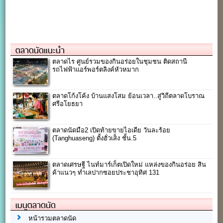
ตลาดนัดแนะนำ
ตลาดไร ศูนย์รวมของกินอร่อยในชุมชน ติดสถานี
รถไฟฟ้าแอร์พอร์ตลิงค์หัวหมาก
ตลาดโก้งโค้ง บ้านแสงโสม ย้อนเวลา..สู่วิถีตลาดโบราณ
ศรีอโยธยา
ตลาดนัดมือ2 เปิดท้ายขายไอเดีย วันละร้อย
(Tanghuaseng) ตั้งฮั่วเส็ง ชั้น.5
ตลาดเศรษฐี ไนท์มาร์เก็ตเปิดใหม่ แหล่งของกินอร่อย สิน
ค้าแนวๆ ทำเลปากซอยประชาอุทิศ 131
เมนูตลาดนัด
หน้ารวมตลาดนัด