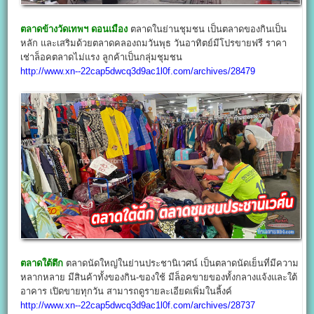
ตลาดข้างวัดเทพฯ ดอนเมือง
ตลาดในย่านชุมชน เป็นตลาดของกินเป็น
หลัก และเสริมด้วยตลาดคลองถมวันพุธ วันอาทิตย์มีโปรขายฟรี ราคา
เช่าล็อคตลาดไม่แรง ลูกค้าเป็นกลุ่มชุมชน
http://www.xn--22cap5dwcq3d9ac1l0f.com/archives/28479
ตลาดใต้ตึก
ตลาดนัดใหญ่ในย่านประชานิเวศน์ เป็นตลาดนัดเย็นที่มีความ
หลากหลาย มีสินค้าทั้งของกิน-ของใช้ มีล็อคขายของทั้งกลางแจ้งและใต้
อาคาร เปิดขายทุกวัน สามารถดูรายละเอียดเพิ่มในลิ้งค์
http://www.xn--22cap5dwcq3d9ac1l0f.com/archives/28737