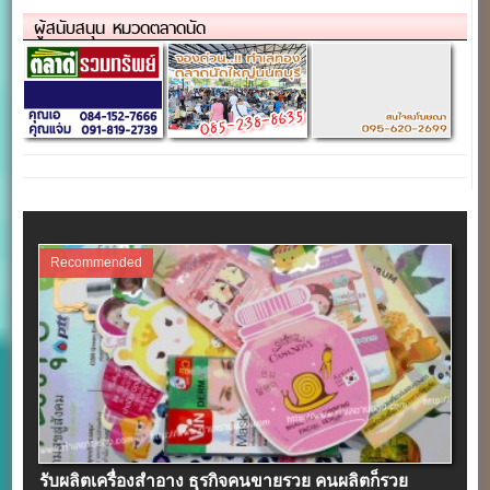
สนุกสุดๆ ณ.แยกเกษตร-นวมินทร์
บาท/วัน(ปิดถาวร)
ผู้สนับสนุน หมวดตลาดนัด
Recommended
รับผลิตเครื่องสําอาง ธุรกิจคนขายรวย คนผลิตก็รวย