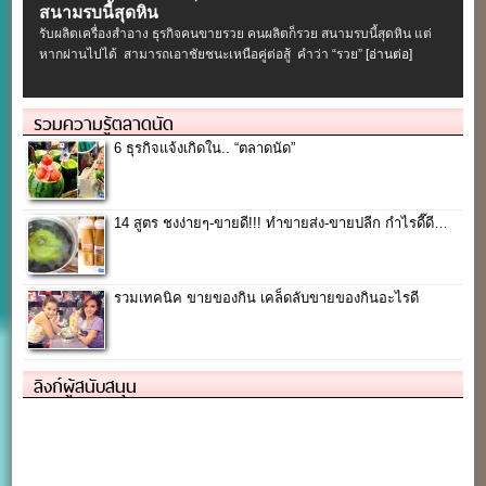
สนามรบนี้สุดหิน
รับผลิตเครื่องสําอาง ธุรกิจคนขายรวย คนผลิตก็รวย สนามรบนี้สุดหิน แต่
หากผ่านไปได้ สามารถเอาชัยชนะเหนือคู่ต่อสู้ คำว่า “รวย”
[อ่านต่อ]
รวมความรู้ตลาดนัด
6 ธุรกิจแจ้งเกิดใน.. “ตลาดนัด”
14 สูตร ชงง่ายๆ-ขายดี!!! ทำขายส่ง-ขายปลีก กำไรดี๊ดี…
รวมเทคนิค ขายของกิน เคล็ดลับขายของกินอะไรดี
ลิงก์ผู้สนับสนุน