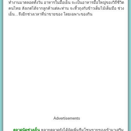
ทำงานมาตลอดทั้งวัน อาหารในมื้อเย็น จะเป็นอาหารมื้อใหญ่ของวิถีชีวิต
คนไทย สังเกตได้จากลูกค้าแต่ละท่าน จะหิ้วถุงกับข้าวเต็มไม้เต็มมือ ช่วง
เย็น…จึงอีกช่วงเวลาที่น่าขายของ โดยเฉพาะของกิน
Advertisements
ตลาดนัดช่วงเย็น
หลายตลาดยังได้จัดเพิ่มธีมโซนขายของเข้ามาเสริม