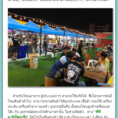
สำหรับโซนอาหาร ผู้ประกอบการ สามรถใช้แก๊สได้ ซึ่งโครงการยังมี
โซนสินค้าทั่วไป สามารถขายสินค้าได้ทุกประเภท เสิ้อผ้า ของใช้ เครื่อง
ประดับ เครื่องสำอาง รองเท้า อุปกรณ์มือถือ ทั้งสองโซนลูกค้าเตรียมแต่
โต๊ะ กับ อุปกรณ์ต่อพวงไฟฟ้ามาเท่านั้น ในช่วงเปิดตัว…ทาง
“ทีที
มาร์เก็ตแบริ่ง”
จัดโปรโมชั่นค่าเช่า 99 บาท เป็นระยะเวลา 3 เดือน นับ