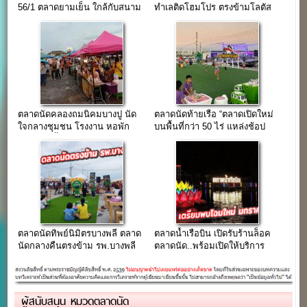
56/1 ตลาดยามเย็น ใกล้กับสนาม
ทำเลติดโฮมโปร ตรงข้ามโลตัส
บินสุวรรณภูมิ
ศรีนคริทร์
ตลาดนัดคลองถมนิคมบางปู นัด
ตลาดนัดท้ายเรือ “ตลาดเปิดใหม่
ใจกลางชุมชน โรงงาน หอพัก
บนพื้นที่กว่า 50 ไร่ แหล่งช้อป
และบ้านเอื้ออาทร
แห่งใหม่เมืองสมุทรปราการ”
ตลาดนัดทิพย์นิมิตรบางพลี ตลาด
ตลาดน้ำเรือบิน เปิดรับร้านล็อค
นัดกลางคืนตรงข้าม รพ.บางพลี
ตลาดนัด..พร้อมเปิดให้บริการ
มกราคม 2565
ผู้สนับสนุน หมวดตลาดนัด