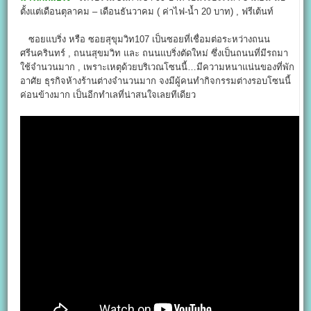
ตั้งแต่เดือนตุลาคม – เดือนธันวาคม ( ค่าไฟ-น้ำ 20 บาท) , ฟรีเต้นท์
ซอยแบริ่ง หรือ ซอยสุขุมวิท107 เป็นซอยที่เชื่อมต่อระหว่างถนน
ศรีนครินทร์ , ถนนสุขมวิท และ ถนนแบริ่งตัดใหม่ ซึ่งเป็นถนนที่มีรถมา
ใช้จำนวนมาก , เพราะเหตุด้วยบริเวณโซนนี้…มีความหนาแน่นของที่พัก
อาศัย ธุรกิจห้างร้านต่างจำนวนมาก จงมีผู้คนทำกิจกรรมต่างรอบโซนนี้
ค่อนข้างมาก เป็นอีกทำเลที่น่าสนใจเลยทีเดียว