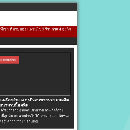
้นที่เช่า ที่ขายของ แฟรนไชส์ ร้านกาแฟ ธุรกิจ
ommended
ิตเครื่องสําอาง ธุรกิจคนขายรวย คนผลิต
 สนามรบนี้สุดหิน
ตเครื่องสําอาง ธุรกิจคนขายรวย คนผลิตก็รวย
นี้สุดหิน แต่หากผ่านไปได้ สามารถเอาชัยชนะ
่ต่อสู้ คำว่า “รวย”
[อ่านต่อ]