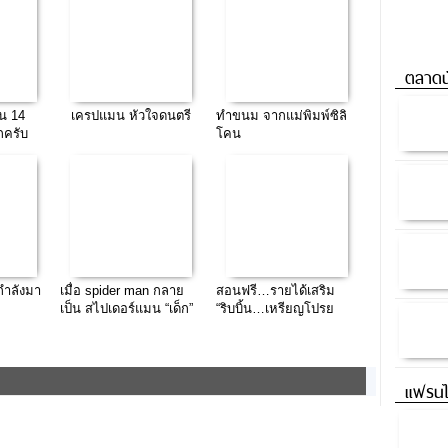
ตลาดน
ัน 14
เครปแมน หัวใจดนตรี
ทำขนม จากแม่พิมพ์ซิลิ
กครับ
โคน
กำลังมา
เมื่อ spider man กลาย
สอนฟรี…รายได้เสริม
เป็น สไปเดอร์แมน “เด็ก”
“ริบบิ้น…เหรียญโปรย
ทาน” มาทำปิ่นโต…กัน
เถอะ
แฟรนไ