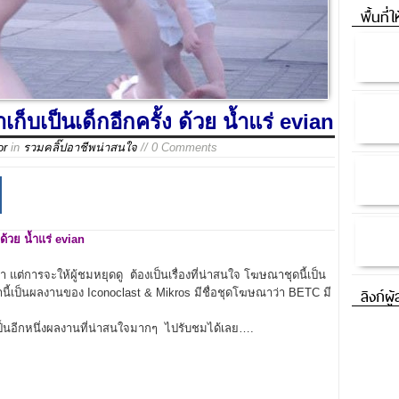
พื้นที่
็บเป็นเด็กอีกครั้ง ด้วย น้ำแร่ evian
or
in
รวมคลิ๊ปอาชีพน่าสนใจ
// 0 Comments
ด้วย น้ำแร่ evian
 แต่การจะให้ผู้ชมหยุดดู ต้องเป็นเรื่องที่น่าสนใจ โฆษณาชุดนี้เป็น
ลิงก์ผู
านี้เป็นผลงานของ Iconoclast & Mikros มีชื่อชุดโฆษณาว่า BETC มี
เป็นอีกหนึ่งผลงานที่น่าสนใจมากๆ ไปรับชมได้เลย….