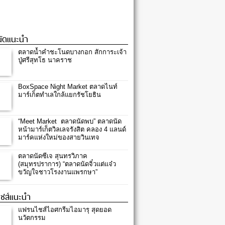
ัดแนะนำ
ตลาดน้ำคำชะโนดบางกอก สักการะเจ้า
ปู่ศรีสุทโธ นาคราช
BoxSpace Night Market ตลาดไนท์
มาร์เก็ตทำเลใกล้แยกรัชโยธิน
“Meet Market ตลาดนัดพบ” ตลาดนัด
หน้ามาร์เก็ตวิลเลจรังสิต คลอง 4 แลนด์
มาร์คแห่งใหม่ของสายวินเทจ
ตลาดนัดซีเจ สุนทรวิภาค
(สมุทรปราการ) “ตลาดนัดจิ๋วแต่แจ๋ว
ขวัญใจชาวโรงงานแพรกษา”
ชส์แนะนำ
แฟรนไชส์ไอศกรีมไอมารุ สุดยอด
นวัตกรรม