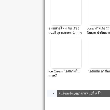
ขมนสายไหม กับ เสียง
dosa ทำทีเดียวม
ดนตรี สุดยอดเทคนิกการ
ชิ้นเลย น่ากินมา
ขาย
Ice Cream ไอศครีมใน
ไอติมผัด อาชีพ
เกาหลี
สนใจลงโฆษณาตำแหน่งนี้ คลิ๊ก