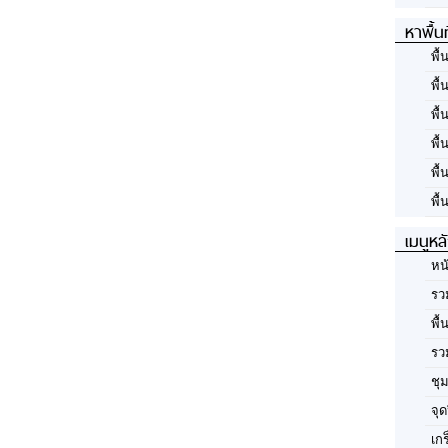
หาพื้น
พื้
พื้
พื้
พื
พื
พื้
เมนูหล
หน
รว
พื้
รว
ชุ
จุด
เก