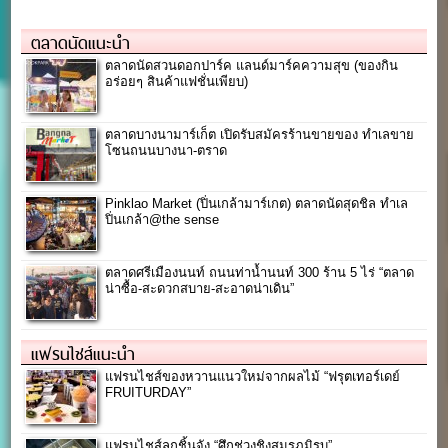
ตลาดนัดแนะนำ
ตลาดนัดสวนดอกปาร์ค แลนด์มาร์คความสุข (ของกิน
อร่อยๆ สินค้าแฟชั่นเพียบ)
ตลาดบางนามาร์เก็ต เปิดรับสมัครร้านขายของ ทำเลขาย
โซนถนนบางนา-ตราด
Pinklao Market (ปิ่นเกล้ามาร์เกต) ตลาดนัดสุดชิล ทำเล
ปิ่นเกล้า@the sense
ตลาดศรีเมืองนนท์ ถนนท่าน้ำนนท์ 300 ร้าน 5 ไร่ “ตลาด
น่าซื้อ-สะดวกสบาย-สะอาดน่าเดิน”
แฟรนไชส์แนะนำ
แฟรนไชส์ของหวานแนวใหม่จากผลไม้ “ฟรุตเทอร์เดย์
FRUITURDAY”
แฟรนไชส์ลูกชิ้นจัง “ศึกช่วงชิงสมรภูมิรบ”