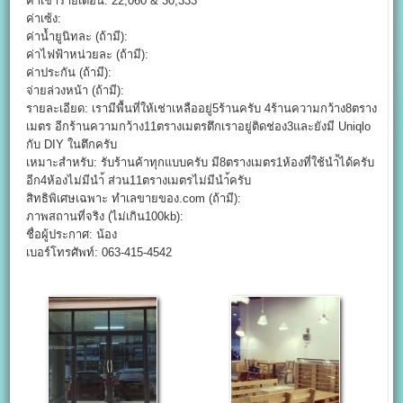
ค่าเช่ารายเดือน: 22,060 & 30,333
ค่าเซ้ง:
ค่าน้ำยูนิทละ (ถ้ามี):
ค่าไฟฟ้าหน่วยละ (ถ้ามี):
ค่าประกัน (ถ้ามี):
จ่ายล่วงหน้า (ถ้ามี):
รายละเอียด: เรามีพื้นที่ให้เช่าเหลืออยู่5ร้านครับ 4ร้านความกว้าง8ตราง
เมตร อีกร้านความกว้าง11ตรางเมตรตึกเราอยู่ติดช่อง3และยังมี Uniqlo
กับ DIY ในตึกครับ
เหมาะสำหรับ: รับร้านค้าทุกแบบครับ มี8ตรางเมตร1ห้องที่ใช้นำ้ได้ครับ
อีก4ห้องไม่มีนำ้ ส่วน11ตรางเมตรไม่มีนำ้ครับ
สิทธิพิเศษเฉพาะ ทำเลขายของ.com (ถ้ามี):
ภาพสถานที่จริง (ไม่เกิน100kb):
ชื่อผู้ประกาศ: น้อง
เบอร์โทรศัพท์: 063-415-4542