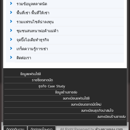
รวมข้อมูลตลาดนัด
พื้นที่เช่า พื้นที่ให้เช่า
รวมแฟรนไชส์น่าลงทุน
ชุมชนสนทนาพ่อค้าแม่ค้า
จุดปิ๊งไอเดียทำธุรกิจ
เกร็ดความรู้การเช่า
ติดต่อเรา
ข้อมูลแฟรนไชส์
รายชื่อตลาดนัด
ธุรกิจ Case Study
ข้อมูลร้านขายส่ง
ลงทะเบียนแฟรนไชส์
ลงทะเบียนตลาดนัดใหม่
ลงทะเบียนธุรกิจน่าสนใจ
ลงทะเบียนร้านขายส่ง
ติดต่อทีมงาน
ติดต่อลงโฆษณา
All Right Reserved by
ทำเลขายของ.com