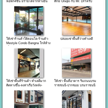
หอพัก4ชั้น มีรายได้จากทางอื่น
ตึกมี Uniqlo กับ Mr. DIYครับ
ด้วย
ให้เช่าร้านค้าใต้คอนโด-ร้านค้า-
ปล่อยเช่าพื้นที่ว่างทำเลดี
Mestyle Condo Bangna ใกล้ห้าง
เซ็นทรัลบางนา
ให้เช่าพื้นที่ร้านค้า ทำเลดีมาก
ให้เช่า พื้นที่อาคาร ริมถนนบรม
ติดทางขึ้น-ลงท่าเรือวังหลัง-
ราชชนนี-ปากซอย บรมราชนนี
ท่าช้าง-ท่าพระจันทร์-มหาราช
105