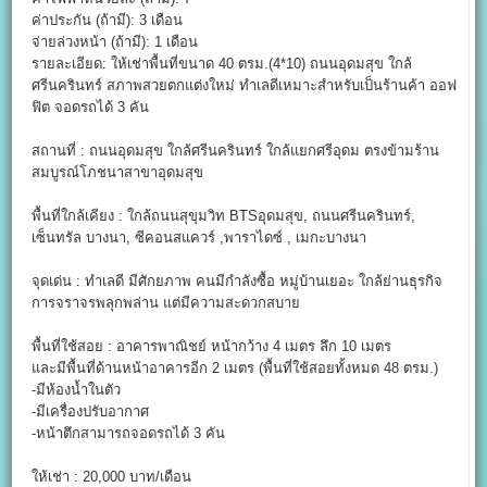
ค่าประกัน (ถ้ามี): 3 เดือน
จ่ายล่วงหน้า (ถ้ามี): 1 เดือน
รายละเอียด: ให้เช่าพื้นที่ขนาด 40 ตรม.(4*10) ถนนอุดมสุข ใกล้
ศรีนครินทร์ สภาพสวยตกแต่งใหม่ ทำเลดีเหมาะสำหรับเป็นร้านค้า ออฟ
ฟิต จอดรถได้ 3 คัน
สถานที่ : ถนนอุดมสุข ใกล้ศรีนครินทร์ ใกล้แยกศรีอุดม ตรงข้ามร้าน
สมบูรณ์โภชนาสาขาอุดมสุข
พื้นที่ใกล้เคียง : ใกล้ถนนสุขุมวิท BTSอุดมสุข, ถนนศรีนครินทร์,
เซ็นทรัล บางนา, ซีคอนสแควร์ ,พาราไดซ์ , เมกะบางนา
จุดเด่น : ทำเลดี มีศักยภาพ คนมีกำลังซื้อ หมู่บ้านเยอะ ใกล้ย่านธุรกิจ
การจราจรพลุกพล่าน แต่มีความสะดวกสบาย
พื้นที่ใช้สอย : อาคารพาณิชย์ หน้ากว้าง 4 เมตร ลึก 10 เมตร
และมีพื้นที่ด้านหน้าอาคารอีก 2 เมตร (พื้นที่ใช้สอยทั้งหมด 48 ตรม.)
-มีห้องน้ำในตัว
-มีเครื่องปรับอากาศ
-หน้าตึกสามารถจอดรถได้ 3 คัน
ให้เช่า : 20,000 บาท/เดือน