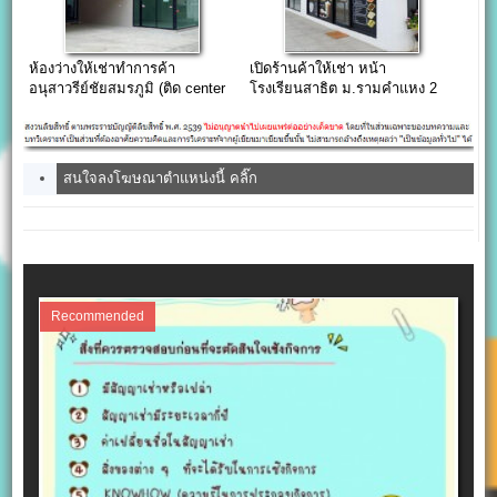
ห้องว่างให้เช่าทำการค้า
เปิดร้านค้าให้เช่า หน้า
อนุสาวรีย์ชัยสมรภูมิ (ติด center
โรงเรียนสาธิต ม.รามคำแหง 2
one) 42.75 ตารางเมตร
THE ONE bangna shop gallery
เฉลี่ยเพียง 400 บาท/วัน
สนใจลงโฆษณาตำแหน่งนี้ คลิ๊ก
Recommended