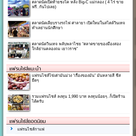
ตลาดนัดเปิดท้ายชงโค หลัง Big-C แม่กลอง ( 4 ไร่ ขาย
ฟรี..กันไปเลย)
ตลาดนัดเลียบรางรถไฟ ศาลายา เปิดใหม่ในสไตล์วินเทจ
ทำเลย่านนักศึกษา
ตลาดนัดวินเทจ พลับพลาไชย “ตลาดขายของมืองสอง
ใกล้ย่านคลองถม เยาวราช”
แฟรนไชส์แนะนำ
แฟรนไชส์ไข่เต่ามันม่วง “เรื่องของมัน” มันหลายสี ชีส
ยืดๆ
รวมแฟรนไชส์ ลงทุน 1,990 บาท ลงทุนน้อยๆ..ก็เปิดร้าน
ได้ครับ
แฟรนไชส์ยอดนิยม
แฟรนไชส์กาแฟ