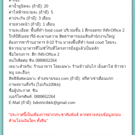
ค่าเซ้ง:
ค่าน้ำยูนิทละ (ถ้ามี): 20
ค่าไฟฟ้าหน่วยละ (ถ้ามี): 5
ค่าประกัน (ถ้ามี): 3 เดือน
จ่ายล่วงหน้า (ถ้ามี): 1 เดือน
รายละเอียด: พื้นที่ทํา food court บริเวณชั้น 1 ตึกจอดรถ INN-Office 2
ใกล้บีทีเอสอารีย์-สะพานควาย ติดธฯาคารออมสินสํานักงานใหญ่
ต้องการหาร้านอาหาร 8-10 ร้าน มาลงพื้นที่ทํา food court โดยจะ
พิจารณาอาหารที่ไม่ซำ้กับที่โครงการมีอยู่แล้วเป็นหลัก
ชื่อโครงการ: ตึก INN-Office 2
สนใจติดต่อ ชิน 0889652264
เหมาะสำหรับ: ร้านอาหาร โดยเฉพาะ ร้านข้าวมันไก่ เย็นตาโฟ ข้าวขา
หมู และอื่นๆ
สิทธิพิเศษเฉพาะ ทำเลขายของ.com (ถ้ามี): ฟรีค่าเช่าเดือนแรก
ภาพสถานที่จริง (ไม่เกิน100kb):
ชื่อผู้ประกาศ: ชิน
เบอร์โทรศัพท์: 0889652264
E-Mail (ถ้ามี): bdistrictbkk@gmail.com
“ประกาศนี้เป็นเพียงการฝากประชาสัมพันธ์ ควรตรวจสอบข้อมูลก่อน
ห้ามโอนเงินใดๆ ทั้งสิน”