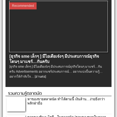
Recommended
[ธุรกิจ sme เล็กๆ ] มีไอเดียเจ๋งๆ มีประสบการณ์ธุรกิจ
โดนๆ มาแชร์…กันครับ
[ธุรกิจ sme เล็กๆ ] มีไอเดียเจ๋งๆ มีประสบการณ์ธุรกิจโดนๆ มาแชร์…กัน
ครับ Advertisements อยากแชร์ประสบการณ์… อยากแบ่งปั้นความรู้…
อยากให้กำลังใจ…
[อ่านต่อ]
รวมความรู้ตลาดนัด
หาของขายตลาดนัด ทำได้ตามนี้ เงินล้าน…ง่ายยิ่งกว่า
พลิกฝ่ามือ