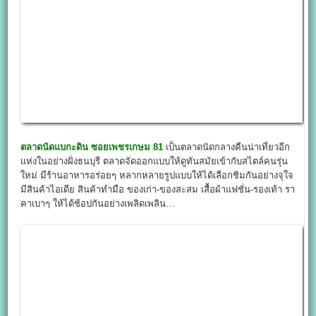
ตลาดนัดแบกะดิน ซอยเพชรเกษม 81
เป็นตลาดนัดกลางคืนน่าเที่ยวอีก
แห่งในอย่างฝั่งธนบุรี ตลาดจัดออกแบบให้ดูทันสมัยเข้ากับสไตล์คนรุ่น
ใหม่ มีร้านอาหารอร่อยๆ หลากหลายรูปแบบให้ได้เลือกชิมกันอย่างจุใจ
มีสินค้าไอเดีย สินค้าทำมือ ของเก่า-ของสะสม เสื้อผ้าแฟชั่น-รองเท้า รา
คาเบาๆ ให้ได้ช้อปกันอย่างเพลิดเพลิน…