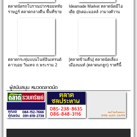
ตลาดนัดรถโบราณปากซอยหทัย
Ideamade Market ตลาดนัดมีไอ
ราษฏร์ ตลาดกลางคืน พื้นที่ขาย
เดีย @เดอะมอลล์ งามวงศ์วาน
ของ 70-90 ฿
ชั้น.6
ตลาดกระทุ่มแบนไนท์อินเทรนด์
[ตลาดข้ามคืน] ตลาดนัดเลี่ยง
คาวบอย วินเทจ ถ.พระราม 2
เมืองนนท์ (ตลาดนกฮูก) ราตรีนี้
ยังอีกยาวไกล…
ผู้สนับสนุน หมวดตลาดนัด