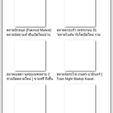
ตลาดปักหมุด (Pakmud Market)
ตลาดครอบรัว เพชรเกษม 81
ตลาดนัดยามค่ำคืนเปิดใหม่ย่าน
“ตลาดไนท์มาร์เก็ตเปิดใหม่ รวม
หนองแขม
ร้านอาหารอร่อยและสินค้า
มากมาย”
ตลาดเมตตา พุทธมณฑลสาย 2
ตลาดนัดรถไฟ เกษตร-นวมินทร์ [
ช่วงเปิดตลาดใหม่ [ ขายฟรี ถึงสิ้น
Train Night Market Kaset-
ปี 58 ]
Nawamin ] เร็วๆ นี้..