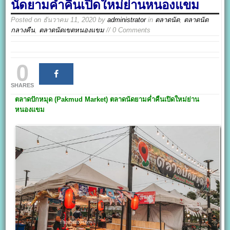
นัดยามค่ำคืนเปิดใหม่ย่านหนองแขม
Posted on
ธันวาคม 11, 2020
by
administrator
in
ตลาดนัด
,
ตลาดนัด
กลางคืน
,
ตลาดนัดเขตหนองแขม
// 0 Comments
0
SHARES
ตลาดปักหมุด (Pakmud Market
)
ตลาดนัดยามค่ำคืน
เปิดใหม่ย่าน
หนองแขม