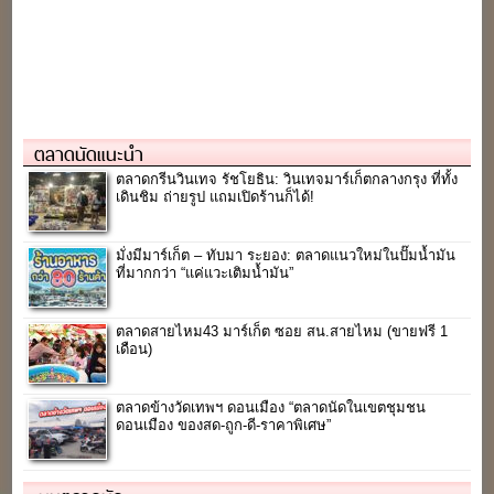
ตลาดนัดแนะนำ
ตลาดกรีนวินเทจ รัชโยธิน: วินเทจมาร์เก็ตกลางกรุง ที่ทั้ง
เดินชิม ถ่ายรูป แถมเปิดร้านก็ได้!
มั่งมีมาร์เก็ต – ทับมา ระยอง: ตลาดแนวใหม่ในปั๊มน้ำมัน
ที่มากกว่า “แค่แวะเติมน้ำมัน”
ตลาดสายไหม43 มาร์เก็ต ซอย สน.สายไหม (ขายฟรี 1
เดือน)
ตลาดข้างวัดเทพฯ ดอนเมือง “ตลาดนัดในเขตชุมชน
ดอนเมือง ของสด-ถูก-ดี-ราคาพิเศษ”