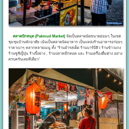
ตลาดปักหมุด (Pakmud Market
)
จัดเป็นตลาดนัดขนาดย่อมๆ ในเขต
ชุมชุมบ้านพักอาศัย เน้นเป็นตลาดนัดอาหาร เป็นแหล่งร้านอาหารอร่อยๆ
ราคาเบาๆ หลากหลายเมนู ทั้ง “ร้านยำรสเด็ด ร้านบาร์บีคิว ร้านข้าวแกง
ร้านซูชิญี่ปุ่น ร้างปิ้งย่าง , ร้านปลาหมึกทอด และ ร้านเครื่องดื่มต่าง อย่าง
ครบครันเลยทีเดียว”