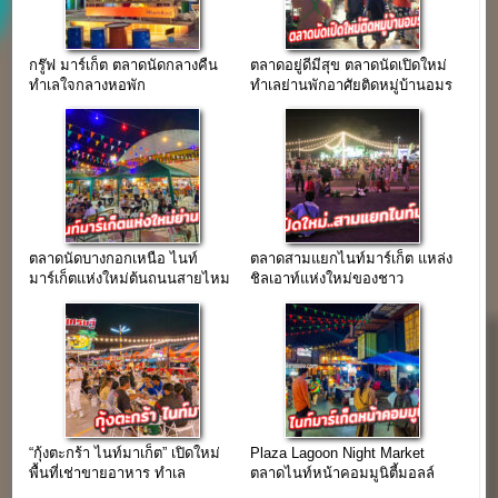
กรู๊ฟ มาร์เก็ต ตลาดนัดกลางคืน
ตลาดอยู่ดีมีสุข ตลาดนัดเปิดใหม่
ทำเลใจกลางหอพัก
ทำเลย่านพักอาศัยติดหมู่บ้านอมร
ม.มหิดล(ศาลายา)
ทรัพย์
ตลาดนัดบางกอกเหนือ ไนท์
ตลาดสามแยกไนท์มาร์เก็ต แหล่ง
มาร์เก็ตแห่งใหม่ต้นถนนสายไหม
ชิลเอาท์แห่งใหม่ของชาว
ติวานนท์
“กุ้งตะกร้า ไนท์มาเก็ต” เปิดใหม่
Plaza Lagoon Night Market
พื้นที่เช่าขายอาหาร ทำเล
ตลาดไนท์หน้าคอมมูนิตี้มอลล์
ลำลูกกา คลอง2
ย่านลาดพร้าววังหิน