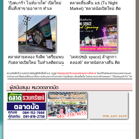
“กุ้งตะกร้า ไนท์มาเก็ต” เปิดใหม่
ตลาดเที่ยงคืน มธ.(Tu Night
พื้นที่เช่าขายอาหาร ทำเล
Market) “ตลาดนัดเปิดใหม่ ติด
ลำลูกกา คลอง2
หอพัก TUDIO ม.ธรรมศาสตร์
รังสิต”
ตลาดสายคลอง รังสิต “เตรียมพบ
“เคสเปซ(k space) ลำลูกกา
กับตลาดเปิดใหม่ ในทำเลติดถนน
คลอง6” ตลาดนัดกลางคืน ติด
รังสิต-นครนายก” เปิดแล้ว…วันนี้
ถนนใหญ่ ลำลูกกา
ผู้สนับสนุน หมวดตลาดนัด