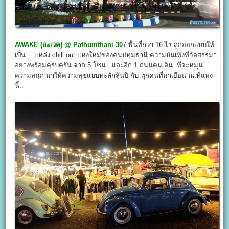
AWAKE (อะเวค)
@ Pathumthani 30
7 พื้นที่กว่า 16 ไร่ ถูกออกแบบให้
เป็น… แหล่ง chill out แห่งใหม่ของคนปทุมธานี ความบันเทิงที่จัดสรรมา
อย่างพร้อมครบครัน จาก 5 โซน , และอีก 1 ถนนคนเดิน ที่จะหมุน
ความสนุก มาให้ความสุขแบบทะลักลุ้นปี่ กับ ทุกคนที่มาเยือน ณ.ที่แห่ง
นี้..