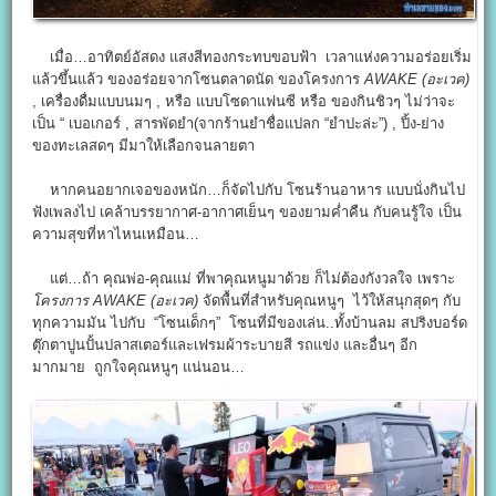
เมื่อ…อาทิตย์อัสดง แสงสีทองกระทบขอบฟ้า เวลาแห่งความอร่อยเริ่ม
แล้วขึ้นแล้ว ของอร่อยจากโซนตลาดนัด ของโครงการ
AWAKE (อะเวค)
, เครื่องดื่มแบบนมๆ , หรือ แบบโซดาแฟนซี หรือ ของกินชิวๆ ไม่ว่าจะ
เป็น “ เบอเกอร์ , สารพัดยำ(จากร้านยำชื่อแปลก “ยำปะล่ะ”) , ปิ้ง-ย่าง
ของทะเลสดๆ มีมาให้เลือกจนลายตา
หากคนอยากเจอของหนัก…ก็จัดไปกับ โซนร้านอาหาร แบบนั่งกินไป
ฟังเพลงไป เคล้าบรรยากาศ-อากาศเย็นๆ ของยามค่ำคืน กับคนรู้ใจ เป็น
ความสุขที่หาไหนเหมือน…
แต่…ถ้า คุณพ่อ-คุณแม่ ที่พาคุณหนูมาด้วย ก็ไม่ต้องกังวลใจ เพราะ
โครงการ AWAKE (อะเวค)
จัดพื้นที่สำหรับคุณหนูๆ ไว้ให้สนุกสุดๆ กับ
ทุกความมัน ไปกับ “โซนเด็กๆ” โซนที่มีของเล่น..ทั้งบ้านลม สปริงบอร์ด
ตุ๊กตาปูนปั้นปลาสเตอร์และเฟรมผ้าระบายสี รถแข่ง และอื่นๆ อีก
มากมาย ถูกใจคุณหนูๆ แน่นอน…