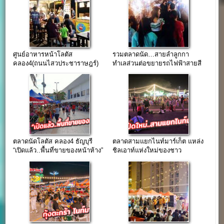
ศูนย์อาหารหน้าโลตัส
รวมตลาดนัด…สายลำลูกกา
คลอง4(ถนนไสวประชาราษฎร์)
ทำเลส่วนต่อขยายรถไฟฟ้าสายสี
เปิดใหม่
เขียว
ตลาดนัดโลตัส คลอง4 ธัญบุรี
ตลาดสามแยกไนท์มาร์เก็ต แหล่ง
“เปิดแล้ว..พื้นที่ขายของหน้าห้าง”
ชิลเอาท์แห่งใหม่ของชาว
ติวานนท์