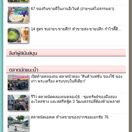
67 ของกินขายดีในงานอีเว้นท์ (ง่ายๆแต่ไม่ธรรมดา)
14 สูตร ชงง่ายๆ-ขายดี!!! ทำขายส่ง-ขายปลีก กำไรดี๊ดี…
ลิงก์ผู้สนับสนุน
ตลาดนัดแนะนำ
เปิดท้ายคลองถม ตลาดบัวทอง “สินค้าแฟชั่น ของใช้ ของ
เก่า พระเครื่อง ครบๆจบในที่เดียว”
รีวิว ตลาดนัดคลองถมคลอง16 : ขุมทรัพย์ของมือสอง
อะไหล่ช่าง และสตรีทฟู้ด 3 วัฒนธรรมที่ต้องห้ามพลาด!
ตลาดนัดเอสเค ทำเลขายของปากซอยเอกชัย 76