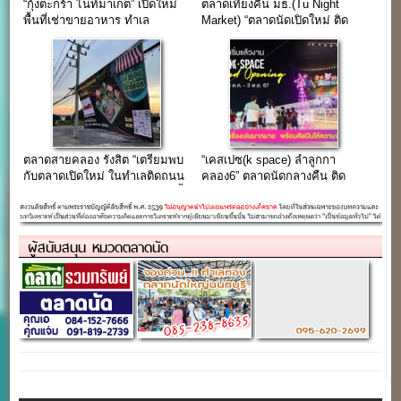
“กุ้งตะกร้า ไนท์มาเก็ต” เปิดใหม่
ตลาดเที่ยงคืน มธ.(Tu Night
พื้นที่เช่าขายอาหาร ทำเล
Market) “ตลาดนัดเปิดใหม่ ติด
ลำลูกกา คลอง2
หอพัก TUDIO ม.ธรรมศาสตร์
รังสิต”
ตลาดสายคลอง รังสิต “เตรียมพบ
“เคสเปซ(k space) ลำลูกกา
กับตลาดเปิดใหม่ ในทำเลติดถนน
คลอง6” ตลาดนัดกลางคืน ติด
รังสิต-นครนายก” เปิดแล้ว…วันนี้
ถนนใหญ่ ลำลูกกา
ผู้สนับสนุน หมวดตลาดนัด