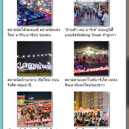
ตลาดนัดโค้งคลอง8 ตลาดนัดแห่ง
“บ้านฟ้า เลอ มาร์เช่” คอมมูนิตี้
ใหม่ มากิน-มาช้อป ของคน
มออล์&Walking Street ลำลูกกา
ลำลูกกา
คลอง6
ตลาดนัดบ้านกลาง เปิดใหม่ ถนน
ตลาดสามแยกไนท์มาร์เก็ต แหล่ง
รังสิต-ปทุมธานี
ชิลเอาท์แห่งใหม่ของชาว
ติวานนท์