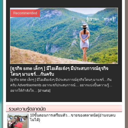
Recommended
[ธุรกิจ sme เล็กๆ ] มีไอเดียเจ๋งๆ มีประสบการณ์ธุรกิจ
โดนๆ มาแชร์…กันครับ
[ธุรกิจ sme เล็กๆ ] มีไอเดียเจ๋งๆ มีประสบการณ์ธุรกิจโดนๆ มาแชร์…กัน
ครับ Advertisements อยากแชร์ประสบการณ์… อยากแบ่งปั้นความรู้…
อยากให้กำลังใจ…
[อ่านต่อ]
รวมความรู้ตลาดนัด
10ขั้นตอนการเตรียมตัว…ขายของตลาดนัด(อ่านจบคบ
ไม่ได้)