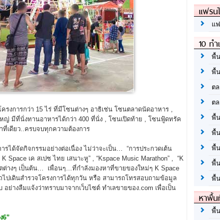
แฟรนไ
แฟ
10 ทำเ
พื้
พื้
ตล
ตล
รงการกว่า 15 ไร่ ที่มีโซนต่างๆ อาธิเช่น โซนตลาดนัดอาหาร ,
พื้
ีที่นั่งทานอาหารได้กว่า 400 ที่นั่ง , โซนเปิดท้าย , โซนฟู้ดทรัค
มาที่เดียว..ครบจบทุกความต้องการ
พื้
พื้
ารได้จัดกิจกรรมอย่างต่อเนื่อง ไม่ว่าจะเป็น… “การประกวดเต้น
ย K Space เค สเปซ ไทย เสนาะหู” , “Kspace Music Marathon” , “K
พื้
่างๆ เป็นต้น… เพื่อนๆ…ที่กำลังมองหาที่ขายของใหม่ๆ K Space
ารถไปเดินสำรวจโครงการได้ทุกวัน หรือ สามารถโทรสอบถามข้อมูล
พื้
รับ อย่างลืมแจ้งว่าทราบมาจากเว็บไซต์ ทำเลขายของ.com เพื่อเป็น
หาพื้น
พื้
อง6”