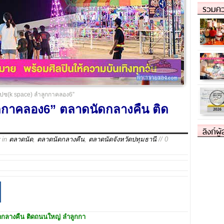
รวมคว
เปซ(k space) ลำลูกกาคลอง6”
กกาคลอง6” ตลาดนัดกลางคืน ติด
ลิงก์ผู
in
ตลาดนัด
,
ตลาดนัดกลางคืน
,
ตลาดนัดจังหวัดปทุมธานี
// 0
ดกลางคืน ติดถนนใหญ่ ลำลูกกา