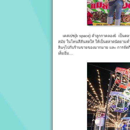
เคสเปซ(k space) ลำลูกกาคลอง6 เป็นตลาด
สมัย ในโทนสีสันสดใส ให้เป็นตลาดนัดยามค่ำ
ลินๆไปกับร้านขายของมากมาย และ การจัดกิจกรร
เต็มอิ่ม…