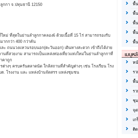
พื้
ลำลูกกา จ.ปทุมธานี 12150
พื้
พื
พื
ม่ ที่สุดในย่านลำลูกกาคลอง6 ด้วยเนื้อที่ 15 ไร่ สามารถรองรับ
ด้มากกว่า 400 กว่าคัน
พื้
 และ ถนนวงแหวนรอบนอก(ตะวันออก) เดินทางสะดวก เข้าถึงได้ง่าย
เมนูหล
นที่สวยงาม สามารถเป็นแหล่งท่องเที่ยวแห่งใหม่ในย่านลำลูกกาที่
ราคาถูก
หน
างๆ ครบครันตลาดนัด ใกล้สถานที่สำคัญต่างๆ เช่น โรงเรียน โรง
รว
บต. โรงงาน และ แหล่งบ้านจัดสรร แหล่งชุมชน
พื้
รว
ชุ
จุด
เก
ติด