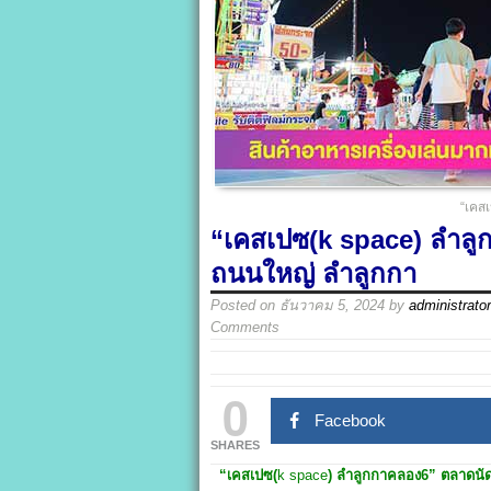
“เคส
“เคสเปซ(k space) ลำลู
ถนนใหญ่ ลำลูกกา
Posted on
ธันวาคม 5, 2024
by
administrator
Comments
0
Facebook
SHARES
“เคสเปซ(
k space
) ลำลูกกาคลอง6
”
ตลาดนั