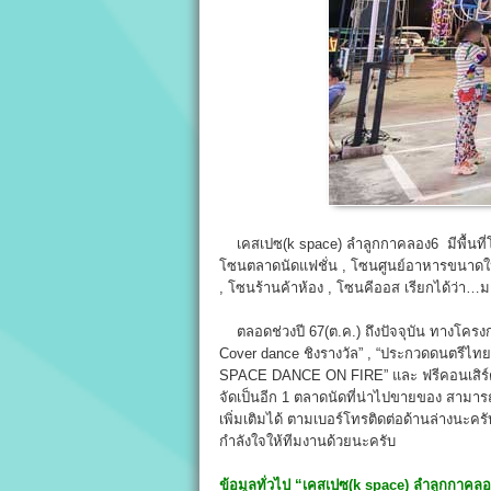
เคสเปซ(k space) ลำลูกกาคลอง6 มีพื้นที่โค
โซนตลาดนัดแฟชั่น , โซนศูนย์อาหารขนาดใหญ่ ม
, โซนร้านค้าห้อง , โซนคีออส เรียกได้ว่า…
ตลอดช่วงปี 67(ต.ค.) ถึงปัจจุบัน ทางโครงก
Cover dance ชิงรางวัล” , “ประกวดดนตรีไท
SPACE DANCE ON FIRE” และ ฟรีคอนเสิร์ตต
จัดเป็นอีก 1 ตลาดนัดที่น่าไปขายของ สาม
เพิ่มเติมได้ ตามเบอร์โทรติดต่อด้านล่างนะค
กำลังใจให้ทีมงานด้วยนะครับ
ข้อมูลทั่วไป
“เคสเปซ(k space) ลำลูกกาคล