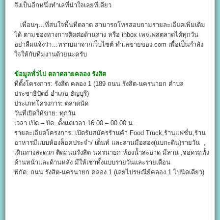
จึงเป็นอีกหนึ่งทำเลที่น่าใจเลยทีเดียว
เพื่อนๆ…ที่สนใจพื้นที่ตลาด สามารถโทรสอบถามรายละเอียดเพิ่มเติม
ได้ ตามช่องทางการติดต่อด้านล่าง หรือ inbox เพจเฟสตลาดได้ทุกวัน
อย่าลืมแจ้งว่า…ทราบมาจากเว็บไซต์ ทำเลขายของ.com เพื่อเป็นกำลัง
ใจให้กับทีมงานด้วยนะครับ
ข้อมูลทั่วไป
ตลาดสายคลอง รังสิต
ที่ตั้งโครงการ: รังสิต คลอง 1 (189 ถนน รังสิต-นครนายก ตำบล
ประชาธิปัตย์ อำเภอ ธัญบุรี)
ประเภทโครงการ: ตลาดนัด
วันที่เปิดให้ขาย: ทุกวัน
เวลา เปิด – ปิด: ตั้งแต่เวลา 16:00 – 00:00 น.
รายละเอียดโครงการ: เปิดรับสมัครร้านค้า Food Truck,ร้านแฟชั่น,ร้าน
อาหารมีแบบห้องล็อคประจำ/ เต็นท์ และลานมือสอง(แบกะดิน)รายวัน ,
เดินทางสะดวก ติดถนนรังสิต-นครนายก ห้องน้ำสะอาด มีลาน ,จอดรถทั้ง
ด้านหน้าและด้านหลัง มีให้เช่าทั้งแบบรายวันและรายเดือน
พิกัด: ถนน รังสิต-นครนายก คลอง 1 (เลยไปรษณีย์คลอง 1 ไปนิดเดียว)