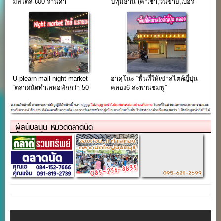
มีสไตล์ 800 ร้านค้า
ปทุมธานี (ค่าเช่า,วันขาย,เบอร์
โทร)
U-plearn mall night market
ฮาคุโนะ “พื้นที่ให้เช่าสไตล์ญี่ปุ่น
“ตลาดนัดทำเลหอพักกว่า 50
คลอง6 สะพานชมพู”
โครงการ ใกล้ ม.ราชมงคลคลอง
6”
ผู้สนับสนุน หมวดตลาดนัด