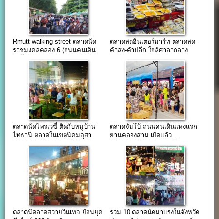
Rmutt walking street ตลาดนัด
ตลาดสดอินเตอร์มาร์ท ตลาดสด-
ราชมงคลคลอง.6 (ถนนคนเดิน
ค้าส่ง-ค้าปลีก ใกล้ศาลากลาง
ในรั้วมหาวิทยาลัย)
จังหวัดปทุมธานี
ตลาดนัดไพรเวซี่ ติดกับหมู่บ้าน
ตลาดจัมโบ้ ถนนคนเดินแห่งแรก
ไทธานี ตลาดในเขตนิคมอุสา
ย่านคลองสาม เปิดแล้ว…
หกรรมนวนคร
ตลาดนัดลาดสวายวินเทจ ย้อนยุค
รวม 10 ตลาดนัดมาแรงในจังหวัด