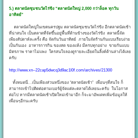
5.) ตลาดนัดชุมชนวัดไร่ขิง “ตลาดนัดใหญ่ 2,000 กว่าล็อค ทุกวัน
อาทิตย์”
ตลาดนัดใหญ่ในเขตนครปฐม ตลาดนัดชุมชนวัดไร่ขิง อีกตลาดนัดเช้า
ที่น่าสนใจ เป็นตลาดที่จัดขึ้นอยู่พื้นที่ด้านข้างของวัดไร่ขิง ตลาดนี้จัด
เพียงสัปดาห์ละครั้ง คือ จัดกันวันอาทิตย์ ภายในจัดร้านกันแบบเรียบง่าย
เป็นกันเอง อาหารการกิน ของสด ของแห้ง มีครบทุกอย่าง ขายกันแบบ
มิตรภาพ ราคาไม่แพง ใครสนใจลองดูรายละเอียดในลิ้งค์ด้านล่างได้เลย
ครับ
http://www.xn--22cap5dwcq3d9ac1l0f.com/archives/21300
ทั้งหมดนี่…เป็นเพียงส่วนหนึ่งของ “ตลาดนัดเช้า” เพื่อนๆที่สนใจ ก็
สามารถเข้าไปติดต่อตามเบอร์ผู้จัดแต่ละตลาดได้เลยนะครับ ในโอกาส
ต่อไป หากมีตลาดนัดเช้าเปิดใหม่เข้ามาอีก ก็จะมาอัพเดทเพิ่มข้อมูลให้
เพื่อนๆอีกนะครับ