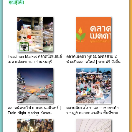
คุณสู้ได้ )
Headman Market ตลาดนัดแฮนด์
ตลาดเมตตา พุทธมณฑลสาย 2
เมด แห่งแรกของย่านธนบุรี
ช่วงเปิดตลาดใหม่ [ ขายฟรี ถึงสิ้น
ปี 58 ]
ตลาดนัดรถไฟ เกษตร-นวมินทร์ [
ตลาดนัดรถโบราณปากซอยหทัย
Train Night Market Kaset-
ราษฏร์ ตลาดกลางคืน พื้นที่ขาย
Nawamin ] เร็วๆ นี้..
ของ 70-90 ฿