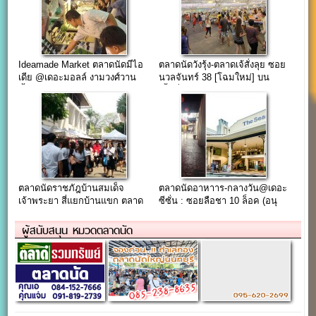
Ideamade Market ตลาดนัดมีไอ
ตลาดนัดวังรุ้ง-ตลาดเจ้สั่งลุย ซอย
เดีย @เดอะมอลล์ งามวงศ์วาน
นวลจันทร์ 38 [โฉมใหม่] บน
ชั้น.6
เนื้อที่กว่า 8 ไร่
ตลาดนัดราชภัฎบ้านสมเด็จ
ตลาดนัดอาหาาร-กลางวัน@เดอะ
เจ้าพระยา สี่แยกบ้านแขก ตลาด
ซีซั่น : ซอยลือชา 10 ล็อค (อนุ
นัดเขตธนบุรี
เสาวรีย์ชัยฯ)
ผู้สนับสนุน หมวดตลาดนัด