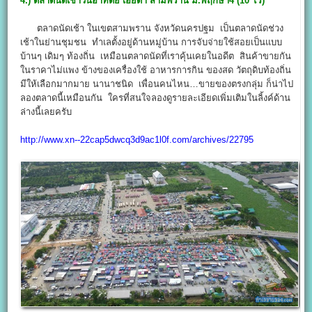
4.) ตลาดนัดเช้าวันอาทิตย์ เฮียดำ สามพราน ม.พฤกษา4 (10 ไร่)
ตลาดนัดเช้า ในเขตสามพราน จังหวัดนครปฐม เป็นตลาดนัดช่วง
เช้าในย่านชุมชน ทำเลตั้งอยู่ด้านหมู่บ้าน การจับจ่ายใช้สอยเป็นแบบ
บ้านๆ เดิมๆ ท้องถิ่น เหมือนตลาดนัดที่เราคุ้นเคยในอดีต สินค้าขายกัน
ในราคาไม่แพง ข้างของเครื่องใช้ อาหารการกิน ของสด วัตถุดิบท้องถิ่น
มีให้เลือกมากมาย นานาชนิด เพื่อนคนไหน…ขายของตรงกลุ่ม ก็น่าไป
ลองตลาดนี้เหมือนกัน ใครที่สนใจลองดูรายละเอียดเพิ่มเติมในลิ้งค์ด้าน
ล่างนี้เลยครับ
http://www.xn--22cap5dwcq3d9ac1l0f.com/archives/22795