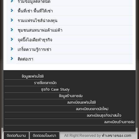
รวมข้อมูลตลาดนัด
พื้นที่เช่า พื้นที่ให้เช่า
รวมแฟรนไชส์น่าลงทุน
ชุมชนสนทนาพ่อค้าแม่ค้า
จุดปิ๊งไอเดียทำธุรกิจ
เกร็ดความรู้การเช่า
ติดต่อเรา
ข้อมูลแฟรนไชส์
รายชื่อตลาดนัด
ธุรกิจ Case Study
ข้อมูลร้านขายส่ง
ลงทะเบียนแฟรนไชส์
ลงทะเบียนตลาดนัดใหม่
ลงทะเบียนธุรกิจน่าสนใจ
ลงทะเบียนร้านขายส่ง
ติดต่อทีมงาน
ติดต่อลงโฆษณา
All Right Reserved by
ทำเลขายของ.com