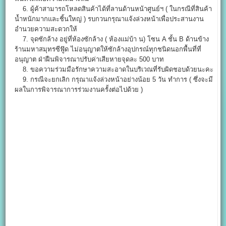
6. ผู้ค้าสามารถโหลดสินค้าได้ที่ลานด้านหน้าศูนย์ฯ ( ในกรณีที่สินค้า
น้ำหนักมากและชิ้นใหญ่ ) รบกวนกรุณาแจ้งล่วงหน้าเพื่อประสานงาน
อำนวยความสะดวกให้
7. จุดซักล้าง อยู่ที่ห้องซักล้าง ( ห้องแม่บ้า น) โซน A ชั้น B ด้านข้าง
ร้านมหาสมุทรซีฟู๊ด ไม่อนุญาตให้ซักล้างอุปกรณ์ทุกชนิดนอกพื้นที่ที่
อนุญาต ฝ่าฝืนพิจารณาปรับค่าเสียหายจุดละ 500 บาท
8. ขอความร่วมมือรักษาความสะอาดในบริเวณที่รับผิดชอบด้วยนะคะ
9. กรณีจะยกเลิก กรุณาแจ้งล่วงหน้าอย่างน้อย 5 วัน ทำการ ( ซึ่งจะมี
ผลในการพิจารณาการร่วมงานครั้งต่อไปด้วย )