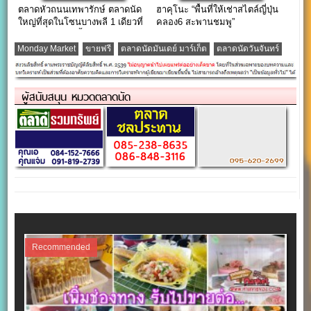
ตลาดหัวถนนเทพารักษ์ ตลาดนัด
ฮาคุโนะ “พื้นที่ให้เช่าสไตล์ญี่ปุ่น
ใหญ่ที่สุดในโซนบางพลี 1 เดียวที่
คลอง6 สะพานชมพู”
ต้องมาลองสักครั้ง!!!
Monday Market
ขายฟรี
ตลาดนัดมันเดย์ มาร์เก็ต
ตลาดนัดวันจันทร์
ผู้สนับสนุน หมวดตลาดนัด
Recommended