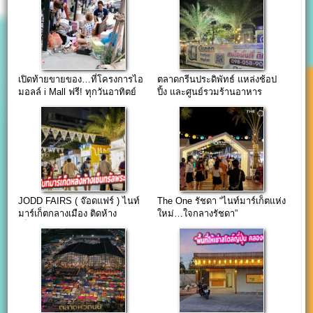
เปิดท้ายขายของ…ที่โครงการไอ
ตลาดกรีนประดิพัทธ์ แหล่งช้อป
มอลล์ i Mall ฟรี! ทุกวันอาทิตย์
ปิ้ง และศูนย์รวมร้านอาหาร
พร้อมที่นั่งพักชิลล์ ย่านประดิพัทธ์
JODD FAIRS ( จ๊อดแฟร์ ) ไนท์
The One รัชดา “ไนท์มาร์เก็ตแห่ง
มาร์เก็ตกลางเมือง ติดห้าง
ใหม่…ใจกลางรัชดา”
เซ็นทรัลพระราม 9