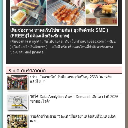
เพิ่มช่องทาง หาคนรับไปขายต่อ ( ธุรกิจค้าส่ง SME )
(FREE)(ไม่ต้องเสียเงินซักบาท)
เพิ่มช่องทาง หาลูกค้า , รับไปขายต่อ , กับ เว็บ ทำเลขายของ.com ( FREE
) ( ไม่ต้องเสียเงินซักบาท ) สวัสดี ครับ เพื่อนคนไหนที่กำลังหาช่องทาง
ประชาสัมพันธ์
[อ่านต่อ]
รวมความรู้ตลาดนัด
ปรับ…”ตลาดนัด” รับมือเศรษฐกิจปีหนู 2563 “เผาจริง
แล้วไง!!!”
วิธีใช้ Data Analytics ค้นหา Demand: เลิกเดาว่าปี 2026
“ขายอะไรดี”
รวยด้วยร้านขาย “รองเท้ามือสอง” เคล็ดลับที่ไม่เคยเปิด
เผย…