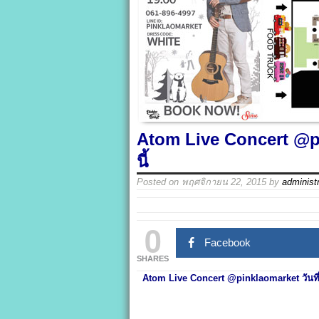
Atom Live Concert @pi
นี้
Posted on
พฤศจิกายน 22, 2015
by
administr
0
Facebook
SHARES
Atom Live Concert @pinklaomarket วันที่ 