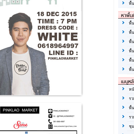
พื้
หาพื้น
พื้
พื้
พื้
พื
พื
พื้
เมนูหล
หน
รว
พื้
รว
ชุ