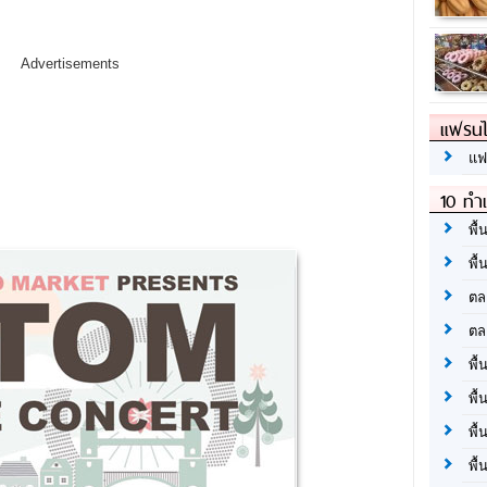
Advertisements
แฟรนไ
แฟ
10 ทำเ
พื้
พื้
ตล
ตล
พื้
พื้
พื้
พื้