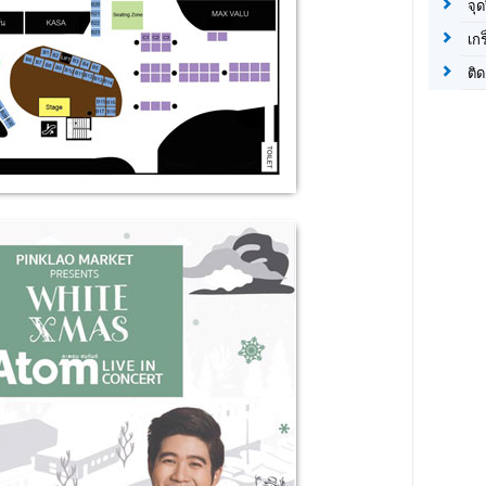
จุด
เก
ติด