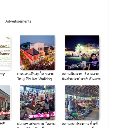
Advertisements
ety
ถนนคนเดินภูเก็ต หลาด
ตลาดนัดนวพาร์ค ตลาด
ด
ใหญ่ Phuket Walking
นัดย่านนวมินทร์ เปิดขาย
ฟรี
Street มาแรงสุดๆ
ฟรี
 THE
ตลาดชลประทาน “ตลาด
ตลาดชลประทาน พื้นที่