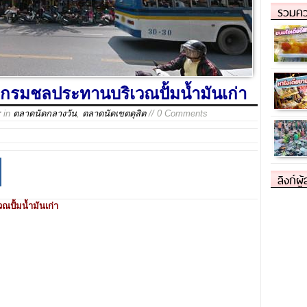
รวมคว
กรมชลประทานบริเวณปั้มน้ำมันเก่า
r
in
ตลาดนัดกลางวัน
,
ตลาดนัดเขตดุสิต
// 0 Comments
ลิงก์ผู
ปั้มน้ำมันเก่า