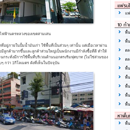
แฟรนไ
แฟ
10 ทำเ
พื้
ไฟฟ้านครหลวงของเขตสามเสน
พื้
่อยู่ภายในปั้มน้ำมันเก่า ใช้พื้นที่เป็นส่วนๆ เท่านั้น แต่เมื่อเวลาผ่าน
ตล
ีลูกค้ามากขึ้นและลูกค้าส่วนใหญ่เป็นพนักงานมีกำลังซื้อที่ดี ทำให้
 จนกระทั่งมีการใช้พื้นที่บริเวณด้านนอกตรงริมฟุตบาท (ไม่ใช่ส่วนของ
ตล
ๆ กว่า 1กิโลเมตร ดังที่เห็นในปัจจุบัน
พื้
พื้
พื้
พื้
พื้
หาพื้น
พื้