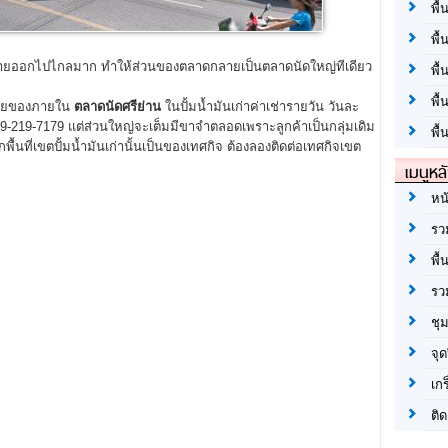
พื้
พื้
ขยายออกไปไกลมาก ทำให้ส่วนของตลาดกลายเป็นตลาดนัดใหญ่ทีเดียว
พื
พื
ายของภายใน
ตลาดนัดศรีย่าน
ในปั้มน้ำมันเก่าค่าเช่ารายวัน วันละ
9-219-7179 แต่ส่วนใหญ่จะเต็มมีขาจำตลอดเพราะลูกค้าเป็นกลุ่มเดิม
พื้
ื้นที่เขตปั้มน้ำมันเก่านั้นเป็นของเทศกิจ ต้องลองติดต่อเทศกิจเขต
เมนูหล
หน
รว
พื้
รว
ชุ
จุด
เก
ติด