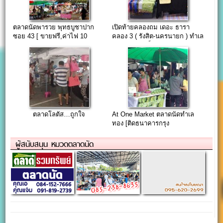
ตลาดนัดพารวย พุทธบูชาปาก
เปิดท้ายคลองถม เดอะ ธารา
ซอย 43 [ ขายฟรี,ค่าไฟ 10
คลอง 3 ( รังสิต-นครนายก ) ทำเล
บาท,แจกไข่ฟรี 10 ใบ ]
หมู่บ้านตอนเย็น
ตลาดโลตัส…ถูกใจ
At One Market ตลาดนัดทำเล
ทอง [ติดธนาคารกรุง
ไทย(สำนักงานใหญ่)สุขุมวิท
ซอย.1]
ผู้สนับสนุน หมวดตลาดนัด