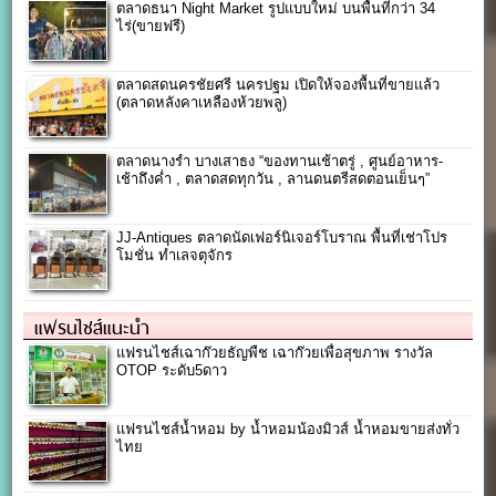
ตลาดธนา Night Market รูปแบบใหม่ บนพื้นที่กว่า 34
ไร่(ขายฟรี)
ตลาดสดนครชัยศรี นครปฐม เปิดให้จองพื้นที่ขายแล้ว
(ตลาดหลังคาเหลืองห้วยพลู)
ตลาดนางรำ บางเสาธง “ของทานเช้าตรู่ , ศูนย์อาหาร-
เช้าถึงค่ำ , ตลาดสดทุกวัน , ลานดนตรีสดตอนเย็นๆ”
JJ-Antiques ตลาดนัดเฟอร์นิเจอร์โบราณ พื้นที่เช่าโปร
โมชั่น ทำเลจตุจักร
แฟรนไชส์แนะนำ
แฟรนไชส์เฉาก๊วยธัญพืช เฉาก๊วยเพื่อสุขภาพ รางวัล
OTOP ระดับ5ดาว
แฟรนไชส์น้ำหอม by น้ำหอมน้องมิวส์ น้ำหอมขายส่งทั่ว
ไทย