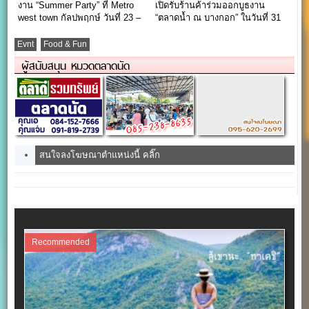
งาน “Summer Party” ที่ Metro
เปิดรับร้านค้าร่วมออกบูธงาน
west town กัลปพฤกษ์ วันที่ 23 –
“ตลาดน้ำ ณ บางกอก” ในวันที่ 31
24 เมษายน
ม.ค. 60
Evnt
Food & Fun
ผู้สนับสนุน หมวดตลาดนัด
สนใจลงโฆษณาตำแหน่งนี้ คลิ๊ก
Recommended