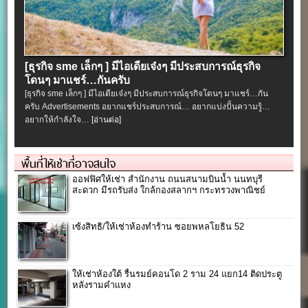
[ธุรกิจ sme เล็กๆ ] มีไอเดียเจ๋งๆ มีประสบการณ์ธุรกิจ
โดนๆ มาแชร์…กันครับ
[ธุรกิจ sme เล็กๆ ] มีไอเดียเจ๋งๆ มีประสบการณ์ธุรกิจโดนๆ มาแชร์…กัน
ครับ Advertisements อยากแชร์ประสบการณ์… อยากแบ่งปั้นความรู้…
อยากให้กำลังใจ…
[อ่านต่อ]
พื้นที่ให้เช่าที่อาจสนใจ
ออฟฟิศให้เช่า สำนักงาน ถนนสนามบินน้ำ นนทบุรี
สะดวก มีรถรับส่ง ใกล้กองสลากฯ กระทรวงพาณิชย์
เซ้งสิทธิ/ให้เช่าห้องทำร้าน ซอยพหลโยธิน 52
ให้เช่าห้องใต้ รื่นรมย์คอนโด 2 ราม 24 แยก14 ติดประตู
หลังรามคำแหง