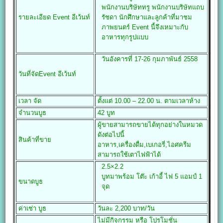
พนักงานบริษัททรู พนักงานบริษัทแถบ
รายละเอียด
Event
อีเว้นท์
รัชดา นักศึกษาและลูกค้าที่มาชม
ภาพยนตร์ Event นี้จึงเหมาะกับ
อาหารทุกรูปแบบ
วันอังคารที่ 17-26 กุมภาพันธ์ 2558
วันที่จัด
Event
อีเว้นท์
เวลา จัด
ตั้งแต่
10.00 – 22.00 น. ตามเวลาห้าง
จำนวนบูธ
42 บูท
ผู้ขายสามารถขายได้ทุกอย่างในหมวด
ดังต่อไปนี้
สินค้าที่ขาย
อาหาร,เครื่องดื่ม,เบเกอรี่,ไอศครีม
สามารถใช้
เตาไฟฟ้าได้
2.5×2.2
บูทมาพร้อม โต๊ะ เก้าอี้ ไฟ 5 แอมป์ 1
ขนาดบูธ
จุด
ค่าเช่า บูธ
วันละ 2,200 บาท/วัน
ไม่มีกิจกรรม หรือ โปรโมชั่น