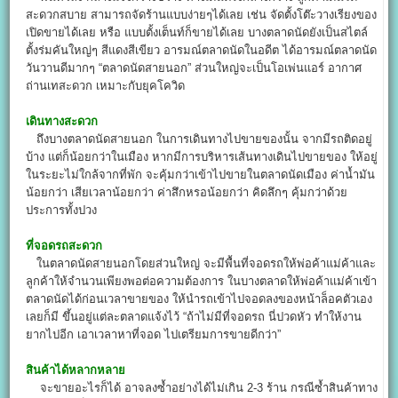
สะดวกสบาย สามารถจัดร้านแบบง่ายๆได้เลย เช่น จัดตั้งโต๊ะวางเรียงของ
เปิดขายได้เลย หรือ แบบตั้งเต็นท์ก็ขายได้เลย บางตลาดนัดยังเป็นสไตล์
ตั้งร่มคันใหญ่ๆ สีแดงสีเขียว อารมณ์ตลาดนัดในอดีต ได้อารมณ์ตลาดนัด
วันวานดีมากๆ “ตลาดนัดสายนอก” ส่วนใหญ่จะเป็นโอเพ่นแอร์ อากาศ
ถ่านเทสะดวก เหมาะกับยุคโควิด
เดินทางสะดวก
ถึงบางตลาดนัดสายนอก ในการเดินทางไปขายของนั้น จากมีรถติดอยู่
บ้าง แต่ก็น้อยกว่าในเมือง หากมีการบริหารเส้นทางเดินไปขายของ ให้อยู่
ในระยะไม่ใกล้จากที่พัก จะคุ้มกว่าเข้าไปขายในตลาดนัดเมือง ค่าน้ำมัน
น้อยกว่า เสียเวลาน้อยกว่า ค่าสึกหรอน้อยกว่า คิดลึกๆ คุ้มกว่าด้วย
ประการทั้งปวง
ที่จอดรถสะดวก
ในตลาดนัดสายนอกโดยส่วนใหญ่ จะมีพื้นที่จอดรถให้พ่อค้าแม่ค้าและ
ลูกค้าให้จำนวนเพียงพอต่อความต้องการ ในบางตลาดให้พ่อค้าแม่ค้าเข้า
ตลาดนัดได้ก่อนเวลาขายของ ให้นำรถเข้าไปจอดลงของหน้าล็อคตัวเอง
เลยก็มี ขึ้นอยู่แต่ละตลาดแจ้งไว้ “ถ้าไม่มีที่จอดรถ นี่ปวดหัว ทำให้งาน
ยากไปอีก เอาเวลาหาที่จอด ไปเตรียมการขายดีกว่า”
สินค้าได้หลากหลาย
จะขายอะไรก็ได้ อาจลงซ้ำอย่างได้ไม่เกิน 2-3 ร้าน กรณีซ้ำสินค้าทาง