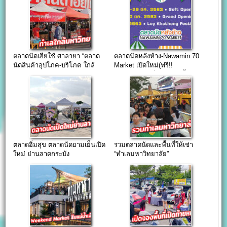
ตลาดนัดเฮียใช้ ศาลายา “ตลาด
ตลาดนัดหลังห้าง-Nawamin 70
นัดสินค้าอุปโภค-บริโภค ใกล้
Market เปิดใหม่(ฟรี!!
มหาวิทยาลัย”
คอนเสิร์ต)วันที่ 30 ต.ค. นี้
ตลาดอิ่มสุข ตลาดนัดยามเย็นเปิด
รวมตลาดนัดและพื้นที่ให้เช่า
ใหม่ ย่านลาดกระบัง
“ทำเลมหาวิทยาลัย”