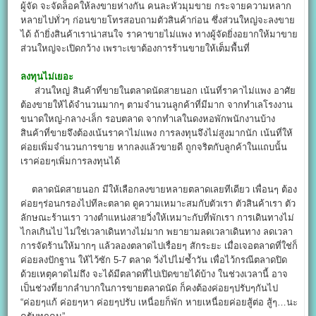
ผู้จัด จะจัดล็อคให้ลงขายห่างกัน คนละหัวมุมขาย กระจายความหลาก
หลายไปทั่วๆ ก่อนขายโทรสอบถามตัวสินค้าก่อน ซึ่งส่วนใหญ่จะลงขาย
ได้ ถ้ายิ่งสินค้าเราน่าสนใจ ราคาขายไม่แพง ทางผู้จัดยิ่งอยากให้มาขาย
ส่วนใหญ่จะเปิดกว้าง เพราะเขาต้องการร้านขายให้เต็มพื้นที่
ลงทุนไม่เยอะ
ส่วนใหญ่ สินค้าที่ขายในตลาดนัดสายนอก เน้นที่ราคาไม่แพง อาศัย
ต้องขายให้ได้จำนวนมากๆ ตามจำนวนลูกค้าที่มีมาก จากทำเลโรงงาน
ขนาดใหญ่-กลาง-เล็ก รอบตลาด จากทำเลในดงหอพักพนักงานบ้าง
สินค้าที่ขายจึงต้องเน้นราคาไม่แพง การลงทุนจึงไม่สูงมากนัก เน้นที่ให้
ค่อยเพิ่มจำนวนการขาย หากลงแล้วขายดี ถูกจริตกับลูกค้าในแถบนั้น
เราค่อยๆเพิ่มการลงทุนได้
ตลาดนัดสายนอก มีให้เลือกลงขายหลายตลาดเลยทีเดียว เพื่อนๆ ต้อง
ค่อยๆร่อนกรองไปทีละตลาด ดูความเหมาะสมกับตัวเรา ตัวสินค้าเรา ตัว
ลักษณะร้านเรา วางตำแหน่งสายวิ่งให้เหมาะกับที่พักเรา การเดินทางไม่
ไกลเกินไป ไม่ใช่เวลาเดินทางไม่มาก พยายามลดเวลาเดินทาง ลดเวลา
การจัดร้านให้มากๆ แล้วลองตลาดไปเรื่อยๆ สักระยะ เมื่อเจอตลาดที่ใช่ก็
ค่อยลงปักฐาน ให้ไว้ซัก 5-7 ตลาด วิ่งไปไม่ซ้ำวัน เพื่อไว้กรณีตลาดปิด
ด้วยเหตุคาดไม่ถึง จะได้มีตลาดที่ไปเปิดขายได้บ้าง ในช่วงเวลานี้ อาจ
เป็นช่วงที่ยากลำบากในการขายตลาดนัด ก็คงต้องค่อยๆปรับๆกันไป
“ค่อยๆแก้ ค่อยๆหา ค่อยๆปรับ เหนื่อยก็พัก หายเหนื่อยค่อยสู้ต่อ สู้ๆ…นะ