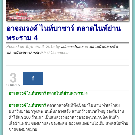
อาจณรงค์ ไนท์บาซาร์ ตลาดไนท์ย่าน
พระราม 4
Posted on
มิถุนายน 8, 2015
by
administrator
in
ตลาดนัดกลางคืน
,
ตลาดนัดเขตคลองเตย
// 0 Comments
3
SHARES
อาจณรงค์ ไนท์บาซาร์
ตลาดไนท์ย่านพระราม 4
อาจณรงค์ ไนท์บาซาร์
ตลาดกลางคืนที่พึ่งเปิดมาไม่นาน ทำเลใกล้ม
มหาวิทยาลัยกรุงเทพ บนพื้นกลางแจ้ง ลานกว้างขนาดใหญ่ รองรับร้าน
ค้าได้แก่ 100 ร้านค้า เป็นแหล่งรวมอาหารอร่อยๆนานาชนิด สินค้า
เสื้อผ้าแฟชั่น ของเก่าและของสะสม ของตกแต่งบ้านไอเดีย แหล่งเปิดท้าย
ขายของมากมาย