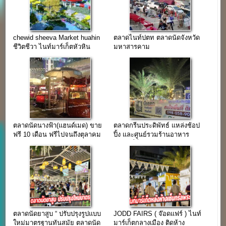
chewid sheeva Market huahin
ตลาดไนท์ปตท ตลาดนัดจังหวัด
ชีวิตชีวา ไนท์มาร์เก็ตหัวหิน
มหาสารคาม
ตลาดนัดนางฟ้า(แฮนด์เมด) ขาย
ตลาดกรีนประดิพัทธ์ แหล่งช้อป
ฟรี 10 เดือน ฟรีไปจนถึงตุลาคม
ปิ้ง และศูนย์รวมร้านอาหาร
58
พร้อมที่นั่งพักชิลล์ ย่านประดิพัทธ์
ตลาดนัดยาสูบ “ ปรับปรุงรูปแบบ
JODD FAIRS ( จ๊อดแฟร์ ) ไนท์
ใหม่มาตรฐานทันสมัย ตลาดนัด
มาร์เก็ตกลางเมือง ติดห้าง