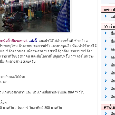
แฟรนไ
แฟ
10 ทำเ
พื้
ดนัดบิ๊กซีพระราม4
แห่งนี้
แนะนำให้ไปสำรวจพื้นที่ ทำเลล็อค
พื้
ที่ขายอยู่ไหม ถ้าตรงกัน ของเรามีข้อแตกต่างๆอะไร ที่จะทำให้ขายได้
ตล
 และที่ตัวตลาดเอง เพื่อวางราคาของเราได้ถูกต้อง ราคาขายที่ต้อง
ราคาที่ใช่ของทุกคน และถือโอกาสไปคุยกับพี่จิ๊บ ว่าที่ตรงไหนว่าง
ตล
ิ่มเติมด้วยตัวเองเลยครับ
พื้
พื้
ารถเก็บของได้ด้วย
พื้
เมตร
พื้
ระเภทของอาหาร และ ประเภทเสื้อผ้าแฟชั่นและสินค้าทั่วไป
พื้
ล็อค
หาพื้น
าท/วัน , วันเสาร์-วันอาทิตย์ 300 บาท/วัน
พื้