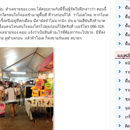
พื้
บ. ทำเลขายของ.com ได้สอบถามกับพี่จิ๊บ(ผู้จัดใจดี)กล่าวว่า ตอนนี้
 หากใครสนใจก็ลองเข้ามาดูพื้นที่ ที่ว่างก่อนก็ได้ ว่าโอเคไหม หากโอเค
พื้
้งหนึ่งอยู่ที่หกเดือน มีค่ามัดจำไม่มากนัก ประมาณสี่พันถึงห้าบาท
พื
ง เพื่อนคนไหนสนใจลองโทรไปคุยก่อนก็ได้ครับที่ เบอร์โทร.086-318-
ทำเลขายของ.คอม แจ้งว่าเป็นสินค้าอะไรที่ต้องการจะไปขาย มีที่ลง
พื
ูที่ขาย ดูทำเลก่อน แล้วถ้าโอเค ก็ลงขายกันเลย สบายๆ
พื้
เมนูหล
หน
รว
พื้
รว
ชุ
จุด
เก
ติด