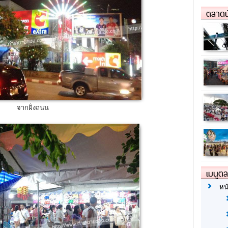
ตลาดน
จากฝั่งถนน
เมนูต
หน