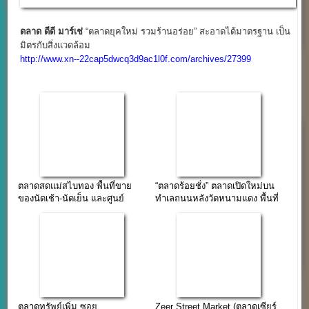
ของนัดเช้า-นัดเย็น และศูนย์
ทำเลถนนหลังวัดหนามแดง พื้นที่
อาหาร
กว่า 40 ไร่
ตลาดทรัพย์เพิ่ม ซอย
Zeer Street Market (ตลาดเซียร์
คลองหลวง21 (หงสกุล) ทำเลติด
สตรีท) แหล่งช้อปหลากสไตล์
คอนโดกว่า 1,000 ยูนิต
ตลาดนัดเย็นทำเลห้างดัง
“ตลาดบีเจ บุญเจริญ” แหล่งรวม
ตลาดไทยสมบูรณ์ รังสิต-คลอง
ของอร่อย ของใช้เก๋ๆ ศูนย์พระ
สาม แหล่งรวมร้านค้าปลีก-ส่ง
เครื่อง ทำเลเมืองทองธานี
พื้นที่ค้าขายครบวงจร