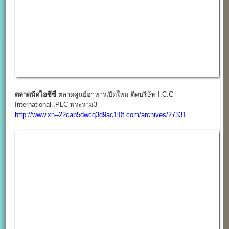
ทีที มาร์เก็ตแบริ่ง
ตลาดนัดเปิดใหม่ จาก BTS เพียง 5 นาที
http://www.xn--22cap5dwcq3d9ac1l0f.com/archives/27453