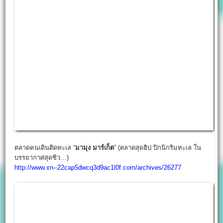
ตลาดคนเดินติดทะเล “
มามุง มาร์เก็ต
” (ตลาดสุดฮิป ปิกนิกริมทะเล ใน
บรรยากาศสุดชิว…)
http://www.xn--22cap5dwcq3d9ac1l0f.com/archives/26277