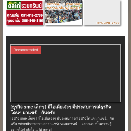
[ธุรกิจ sme เล็กๆ ] มีไอเดียเจ๋งๆ มีประสบการณ์ธุรกิจ
โดนๆ มาแชร์…กันครับ
[ธุรกิจ sme เล็กๆ ] มีไอเดียเจ๋งๆ มีประสบการณ์ธุรกิจโดนๆ มาแชร์…กัน
ครับ Advertisements อยากแชร์ประสบการณ์… อยากแบ่งปั้นความรู้…
อยากให้กำลังใจ…
[อ่านต่อ]
รวมความรู้ตลาดนัด
ขายของมือสอง…อะไรดี ในตลาดนัด
8 เทคนิคจัดร้าน ขั้นเทพ “ แบกะดิน ตั้งโต๊ะ ตั้งราว in
The ตลาดนัด ”
สินค้าขายดี ปี 58 มาตามหาข้อมูลแบบเจาะลึก