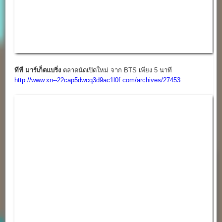
ตลาด ดีดี มาร์เช่
“ตลาดยุคใหม่ รวมร้านอร่อย” สะอาดได้มาตรฐาน เป็น
มิตรกับสิ่งแวดล้อม
http://www.xn--22cap5dwcq3d9ac1l0f.com/archives/27399
ตลาดสดแม่สไบทอง พื้นที่ขาย
“ตลาดร้อยชั่ง” ตลาดเปิดใหม่บน