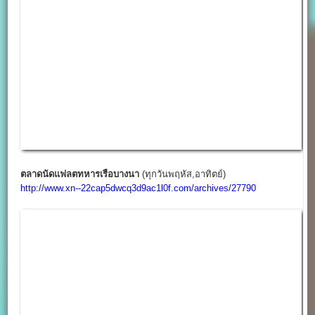
ตลาดนัดไอซีซี
ตลาดศูนย์อาหารเปิดใหม่ ติดบริษัท I.C.C
International.,PLC พระราม3
http://www.xn--22cap5dwcq3d9ac1l0f.com/archives/27331