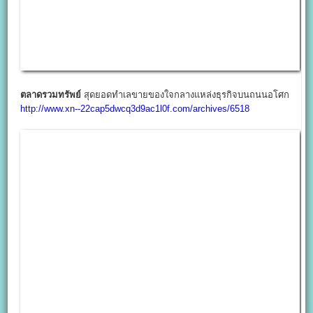
ตลาดบิ๊กบอส
แหล่งรวมของกิน-ของใช้ ทำเลติดบ้านเอื้ออาทร นครชื่น
ชุ่ม
http://www.xn--22cap5dwcq3d9ac1l0f.com/archives/25506