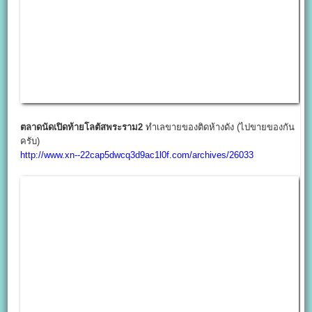
ตลาดนัดเปิดท้ายโลตัสพระราม2
ทำเลขายของติดห้างดัง (ไปขายของกัน
ครับ)
http://www.xn--22cap5dwcq3d9ac1l0f.com/archives/26033