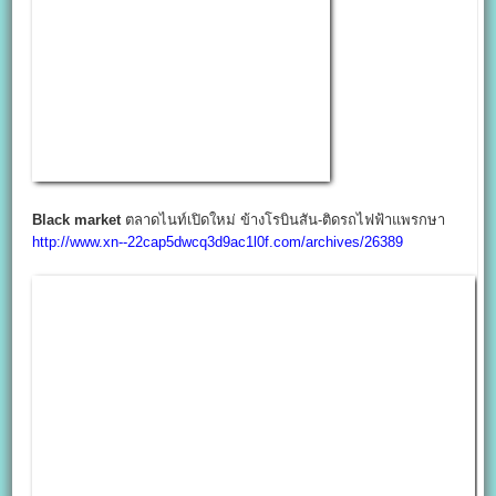
Black market
ตลาดไนท์เปิดใหม่ ข้างโรบินสัน-ติดรถไฟฟ้าแพรกษา
http://www.xn--22cap5dwcq3d9ac1l0f.com/archives/26389
ตลาดรวมทรัพย์
สุดยอดทำเลขายของใจกลางแหล่งธุรกิจบนถนนอโศก
http://www.xn--22cap5dwcq3d9ac1l0f.com/archives/6518