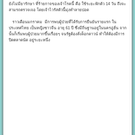
ยังไม่มียารักษา ที่ร้ายกาจของเจ้าโรคนี้ คือ ใช้ระยะฟักตัว 14 วัน ถึงจะ
สามรถตรวจเจอ โดยเจ้าไวรัสตัวนี้มุ่งทำลายปอด
ราวเดือนมกราคม มีการพบผู้ป่วยที่ได้รับการยืนยันรายแรก ใน
ประเทศไทย เป็นหญิงชาวจีน อายุ 61 ปี ซึ่งมีถิ่นฐานอยู่ในนครอู่ฮั่น จาก
นั้นก็เริ่มพบผู้ป่วยมากขึ้นเรื่อยๆ จนรัฐต้องสั่งล็อกดาวน์ ทำให้ต้องมีการ
ปิดตลาดนัด อยู่ระยะหนึ่ง