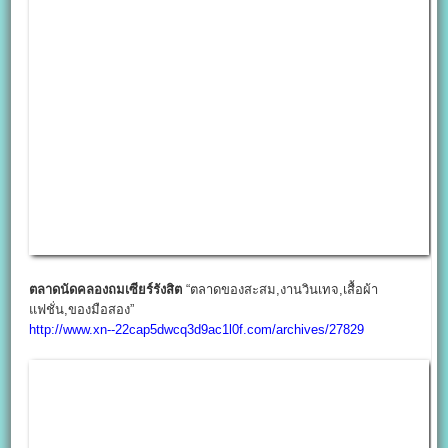
ตลาดนัดคลองถมเซียร์รังสิต
“ตลาดของสะสม,งานวินเทจ,เสื้อผ้า
แฟชั่น,ของมือสอง”
http://www.xn--22cap5dwcq3d9ac1l0f.com/archives/27829
ตลาดนัดแฟลตทหารเรือบางนา
(ทุกวันพฤหัส,อาทิตย์)
http://www.xn--22cap5dwcq3d9ac1l0f.com/archives/27790