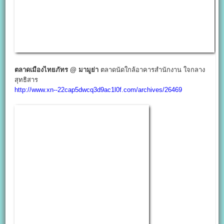
ตลาดเมืองไทยภัทร @ มามูย่า
ตลาดนัดใกล้อาคารสำนักงาน ใจกลาง
สุทธิสาร
http://www.xn--22cap5dwcq3d9ac1l0f.com/archives/26469