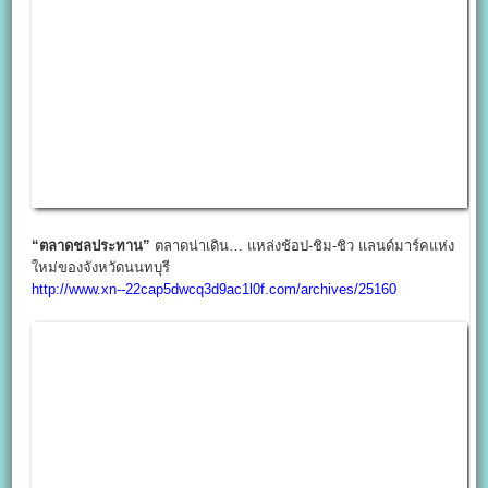
“ตลาดชลประทาน”
ตลาดน่าเดิน… แหล่งช้อป-ชิม-ชิว แลนด์มาร์คแห่ง
ใหม่ของจังหวัดนนทบุรี
http://www.xn--22cap5dwcq3d9ac1l0f.com/archives/25160