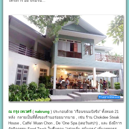
โครงการ อย่างร่มรื่น…
ณ กรุง เทเวศร์
(
nakrung
) ประกอบด้วย “เรือนขนมปังขิง” ทั้งหมด 21
หลัง กลายเป็นที่ตั้งของร้านอร่อยมากมาย , เช่น ร้าน Chokdee Steak
House , Caffe’ Muan Chon , De ‘One Spa (เดอวันสปา) , และ ยังมีการ
จัดกิจกรรม Food Truck ในชื่อตอน “อร่อยลั่น สนั่นกรุง” เพิ่มอรรถรส