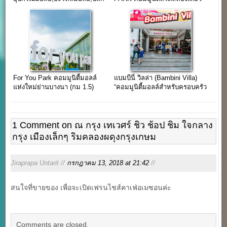
และส่ง ใจกลางย่านคลองถม
แหล่งช้อปใกล้กรุงเทพฯ
เสือป่า
For You Park คอมมูนิตี้มอลล์
แบมบีนี่ วิลล่า (Bambini Villa)
แห่งใหม่ย่านบางนา (กม 1.5)
“คอมมูนิตี้มอลล์สำหรับครอบครัว
ยุคใหม่ใจกลางกรุงเทพฯ”
1 Comment on ณ กรุง เทเวศร์ ชิว ช้อป ชิม ใจกลาง
กรุง เมืองเล็กๆ ริมคลองผดุงกรุงเกษม
Jiraprapa Untarit //
กรกฎาคม 13, 2018 at 21:42
//
สนใจที่ขายของ เพื่อจะเปิดเฟรนไชส์คาเฟ่อเมซอนค่ะ
Comments are closed.