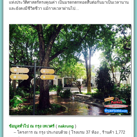
แห่งประวัติศาสตร์ทรงคุณค่า เป็นมรดกตกทอดสืบต่อกันมาเป็นเวลานาน
และยังคงมีชีวิตชีวา แม้กาลเวลาผ่านไป…
ข้อมูลทั่วไป
ณ กรุง เทเวศร์
(
nakrung
)
– โครงการ ณ กรุง ประกอบด้วย ( โรงแรม 37 ห้อง , ร้านค้า 1,772