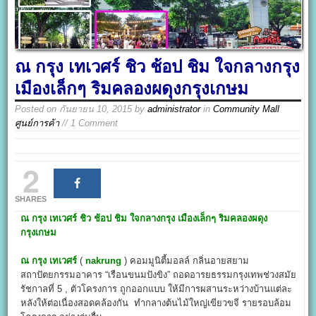
ณ กรุง เทเวศร์ ชิว ช้อป ชิม ใจกลางกรุง
เมืองเล็กๆ ริมคลองผดุงกรุงเกษม
Posted on
กันยายน 10, 2015
by
administrator
in
Community Mall
ศูนย์การค้า
// 1 Comment
2
SHARES
ณ กรุง เทเวศร์
ชิว ช้อป ชิม ใจกลางกรุง เมืองเล็กๆ ริมคลองผดุง
กรุงเกษม
ณ กรุง เทเวศร์
(
nakrung
) คอมมูนิตี้มอลล์ กลิ่นอายสยาม
สถาปัตยกรรมอาคาร “เรือนขนมปังขิง” ถอดอารยธรรมกรุงเทพช่วงสมัย
รัชกาลที่ 5 , ตัวโครงการ ถูกออกแบบ ให้มีการผสานระหว่างบ้านแต่ละ
หลังให้ต่อเนื่องสอดคล้องกัน ทำกลางต้นไม้ใหญ่เขียวขจี รายรอบล้อม