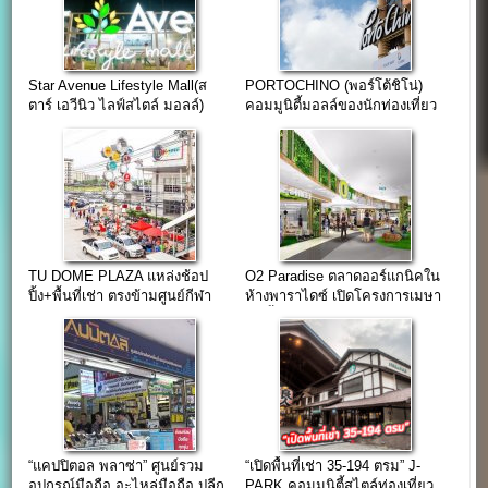
Star Avenue Lifestyle Mall(ส
PORTOCHINO (พอร์โต้ชิโน่)
ตาร์ เอวีนิว ไลฟ์สไตล์ มอลล์)
คอมมูนิตี้มอลล์ของนักท่องเที่ยว
เชียงใหม่
TU DOME PLAZA แหล่งช้อป
O2 Paradise ตลาดออร์แกนิคใน
ปิ้ง+พื้นที่เช่า ตรงข้ามศูนย์กีฬา
ห้างพาราไดซ์ เปิดโครงการเมษา
มหาวิทยาลัยธรรมศาสตร์
62 นี้
“แคปปิตอล พลาซ่า” ศูนย์รวม
“เปิดพื้นที่เช่า 35-194 ตรม” J-
อุปกรณ์มือถือ,อะไหล่มือถือ,ปลีก
PARK คอมมูนิตี้สไตล์ท่องเที่ยว