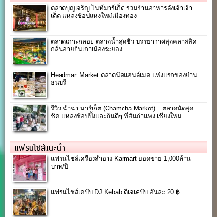
ตลาดบุญเจริญ ไนท์มาร์เก็ต รวมร้านอาหารดังเจ้าเจ้า
เด็ด แหล่งช้อปแห่งใหม่เมืองทอง
ตลาดเกาะกลอย ตลาดน้ำสุดชิว บรรยากาศสุดคลาสสิค
กลิ่นอายถิ่นเก่าเมืองระยอง
Headman Market ตลาดนัดแฮนด์เมด แห่งแรกของย่าน
ธนบุรี
รีวิว ฉำฉา มาร์เก็ต (Chamcha Market) – ตลาดนัดสุด
ชิค แหล่งช้อปปิ้งและกินดีๆ ที่สันกำแพง เชียงใหม่
แฟรนไชส์แนะนำ
แฟรนไชส์เครื่องสำอาง Karmart ยอดขาย 1,000ล้าน
บาท/ปี
แฟรนไชส์เคบับ DJ Kebab ดีเจเคบับ อันละ 20 ฿