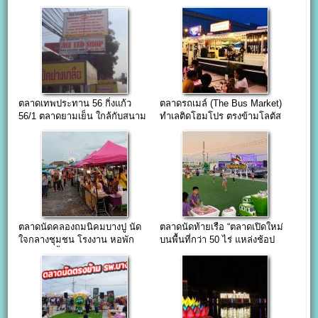
ให้เช่าเปิดใหม่
ไฟฟ้า )
ตลาดเทพประทาน 56 กิ่งแก้ว
ตลาดรถเมล์ (The Bus Market)
56/1 ตลาดยามเย็น ใกล้กับสนาม
ทำเลติดโฮมโปร ตรงข้ามโลตัส
บินสุวรรณภูมิ
ศรีนคริทร์
ตลาดนัดคลองถมนิคมบางปู นัด
ตลาดนัดท้ายเรือ “ตลาดเปิดใหม่
ใจกลางชุมชน โรงงาน หอพัก
บนพื้นที่กว่า 50 ไร่ แหล่งช้อป
และบ้านเอื้ออาทร
แห่งใหม่เมืองสมุทรปราการ”