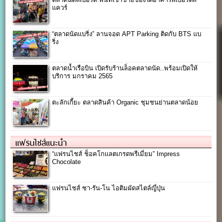
แควร์
“ตลาดนัดแบริ่ง” ลานจอด APT Parking ติดกับ BTS แบ
ริ่ง
ตลาดน้ำเรือบิน เปิดรับร้านล็อคตลาดนัด..พร้อมเปิดให้
บริการ มกราคม 2565
ตะลักเกี้ยะ ตลาดสินค้า Organic ชุมชนย่านตลาดน้อย
แฟรนไชส์แนะนำ
“แฟรนไชส์ ช็อคโกแลตเกรดพรีเมี่ยม” Impress
Chocolate
แฟรนไชส์ ซา-รัน-โน ไอติมผัดสไตล์ญี่ปุ่น