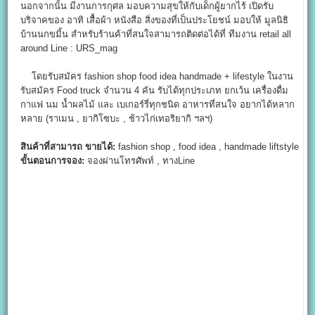
นอกจากนั้น มีงานการกุศล มอบความสุขให้กับเด็กผู้ยากไร้ เปิดรับ
บริจาคของ อาทิ เสื้อผ้า หนังสือ สิ่งของที่เป็นประโยชน์ มอบให้ มูลนิธิ
บ้านนกขมิ้น สำหรับร้านค้าที่สนใจสามารถติดต่อได้ที่ ทีมงาน retail all
around Line : URS_mag
โดยรับสมัคร fashion shop food idea handmade + lifestyle ในงาน
รับสมัคร Food truck จำนวน 4 คัน รับได้ทุกประเภท ยกเว้น เครื่องดื่ม
กาแฟ นม น้ำผลไม้ และ เบเกอร์รี่ทุกชนิด อาหารที่สนใจ อยากได้หลาก
หลาย (ราเมน , ยากิโซบะ , ช้าวไก่เทอริยากิ ฯลฯ)
สินค้าที่สามารถ ขายได้:
fashion shop , food idea , handmade liftstyle
ขั้นตอนการจอง:
จองผ่านโทรศัพท์ , ทางLine