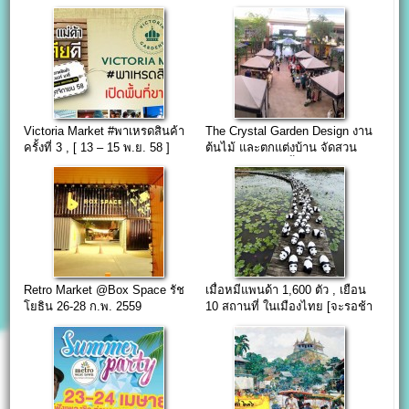
บูธ event
บูธ(ปตท.สำนักงานใหญ่)
Victoria Market #พาเหรดสินค้า
The Crystal Garden Design งาน
ครั้งที่ 3 , [ 13 – 15 พ.ย. 58 ]
ต้นไม้ และตกแต่งบ้าน จัดสวน
23-31 มกราคม นี้
Retro Market @Box Space รัช
เมื่อหมีแพนด้า 1,600 ตัว , เยือน
โยธิน 26-28 ก.พ. 2559
10 สถานที่ ในเมืองไทย [จะรอช้า
อยู่ใย ไปถ่ายรูปกัน]