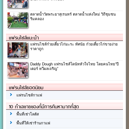
ตลาดน้ำวัดพระยาสุเรนทร์ ตลาดน้ำแห่งใหม่ วิถีชุมชน
ริมคลอง
แฟรนไชส์แนะนำ
แฟรนไชส์ก๋วยเตี๋ยวไก่มะระ ทัศนัย ก๋วยเตี๋ยวไก่ขายง่าย
ราคาถูก
Daddy Dough แฟรนไชส์โดนัทหัวใจไทย โดยคนไทย“ปี
เตอร์ ทวีผลเจริญ”
แฟรนไชส์ยอดนิยม
แฟรนไชส์กาแฟ
10 ทำเลขายของที่มีการค้นหามากที่สุด
พื้นที่เช่าโลตัส
พื้นที่ให้เช่าร้านกาแฟ