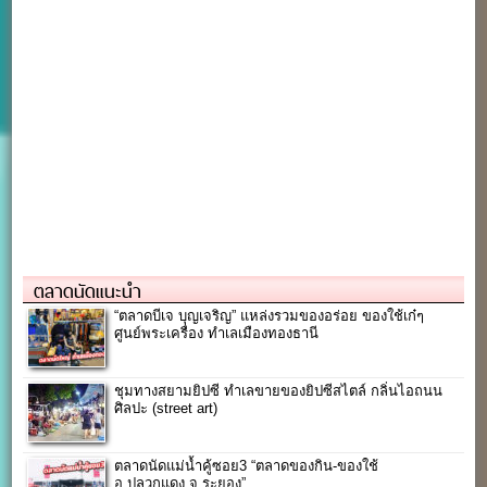
ตลาดนัดแนะนำ
“ตลาดบีเจ บุญเจริญ” แหล่งรวมของอร่อย ของใช้เก๋ๆ
ศูนย์พระเครื่อง ทำเลเมืองทองธานี
ชุมทางสยามยิปซี ทำเลขายของยิปซีสไตล์ กลิ่นไอถนน
ศิลปะ (street art)
ตลาดนัดแม่น้ำคู้ซอย3 “ตลาดของกิน-ของใช้
อ.ปลวกแดง จ.ระยอง”