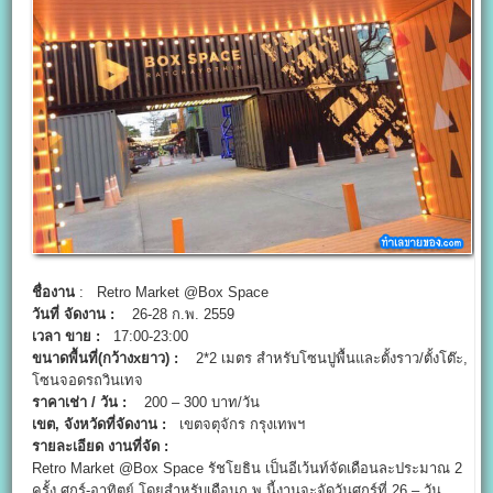
ชื่องาน
: Retro Market @Box Space
วันที่ จัดงาน :
26-28 ก.พ. 2559
เวลา ขาย :
17:00-23:00
ขนาดพื้นที่(กว้างxยาว) :
2*2 เมตร สำหรับโซนปูพื้นและตั้งราว/ตั้งโต๊ะ,
โซนจอดรถวินเทจ
ราคาเช่า / วัน :
200 – 300 บาท/วัน
เขต, จังหวัดที่จัดงาน :
เขตจตุจักร กรุงเทพฯ
รายละเอียด งานที่จัด :
Retro Market @Box Space รัชโยธิน เป็นอีเว้นท์จัดเดือนละประมาณ 2
ครั้ง ศุกร์-อาทิตย์ โดยสำหรับเดือนก.พ.นี้งานจะจัดวันศุกร์ที่ 26 – วัน