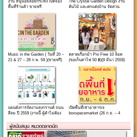
งาน หนูน้อยลอยกระทง เปิดจอง
The Crystal Garden Design งาน
พื้นที่ร้านค้า ขายฟรี
ต้นไม้ และตกแต่งบ้าน จัดสวน
23-31 มกราคม นี้
Music in the Garden ( วันที่ 20 –
ตลาดเกือกม้า Pro Free 10 ล็อค
21 & 27 – 28 ก.พ. 59 )(ขายฟรี)
(ขอเก็บค่าไฟ 50 ฿)(9 มีนา 2559)
แผนผังการจัดงานสงกรานต์ ถนน
เปิดพื้นที่เช่าอาหารเจ
สีลม ปี 2559 (งานนี้ ผู้ค้าไม่ต้อง
boxspacemarket (26 ก.ย. – 4
เสียค่าใช้)
ต.ค. 65)
ผู้สนับสนุน หมวดตลาดนัด