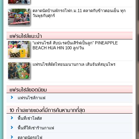
ตลาดนัดบ้านพักรถไฟก.ม.11 ตลาดกับข้าวตอนเย็น ทุก
วันพุธกับศุกร์
แฟรนไชส์แนะนำ
“แฟรนไชส์ สับปะรดปั่นเสิร์ฟเป็นลูก” PINEAPPLE
BEACH HUA HIN 100 ลูก/วัน
แฟรนไชส์ผัดไทยนมนานกาเล เส้นจันท์สมุนไพร
แฟรนไชส์ยอดนิยม
แฟรนไชส์กาแฟ
10 ทำเลขายของที่มีการค้นหามากที่สุด
พื้นที่เช่าโลตัส
พื้นที่ให้เช่าร้านกาแฟ
ตลาดนัดรถไฟ