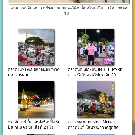
คนมารอบจับฉลาก อย่างมากมาย จะได้ซักล็อคไหมเนี่ย… เฮ้อ.. รอต่อ
ไป…
ตลาดไนท์ปตท ตลาดนัดจังหวัด
ตลาดนัดแบกะดิน IN THE PARK
มหาสารคาม
ตลาดนัดในสวนไฟประดับ 20
บาท
กระติบมาร์เก็ต แหล่งช้อปปิ้ง ริม
ตลาดทองมาก Night Market
บึงแก่นนคร บนเนื้อที่ 24 ไร่
ตลาดไนท์ ในบรรยากาศสุดชิค