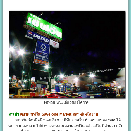
เซฟวัน หนึ่งเดียวของโคราช
ค่าเช่า
ตลาดเซฟวัน
Save one Market
ตลาดนัดโคราช
ขอกริ่นก่อนนิดนึ่งน่ะครับ จากที่ทีมงานเว็บ ทำเลขายของ.com ได้
พยายามสอบถามไปยังทางทางงานตลาดเซฟวัน แล้วแต่ไม่มีคำตอบกลับ