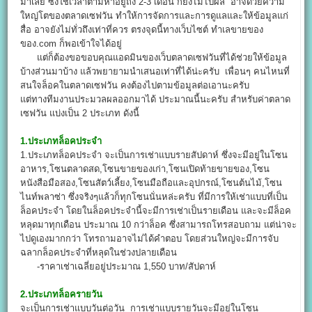
มาเลย ซึ่งใช้เวลาตามหาอยู่ถึง 2-3 เดือน ก็ยังไม่ไปผล อาจด้วยความ
ใหญ่โตของตลาดเซฟวัน ทำให้การจัดการและการดูแลและให้ข้อมูลแก่
สื่อ อาจยังไม่ทั่วถึงเท่าที่ควร ตรงจุดนี้ทางเว็บไซต์ ทำเลขายของ
ของ.com ก็พอเข้าใจได้อยู่
แต่ก็ต้องขอขอบคุณแอดมินของเว็บตลาดเซฟวันที่ได้ช่วยให้ข้อมูล
บ้างส่วนมาบ้าง แล้วพยายามนำเสนอเท่าที่ได้น่ะครับ เพื่อนๆ คนไหนที่
สนใจล็อคในตลาดเซฟวัน คงต้องไปตามข้อมูลต่อเอานะครับ
แต่ทางทีมงานประมวลผลออกมาได้ ประมาณนี้นะครับ สำหรับค่าตลาด
เซฟวัน แบ่งเป็น 2 ประเภท ดังนี้
1.ประเภทล็อคประจำ
1.ประเภทล็อคประจำ จะเป็นการเช่าแบบรายสัปดาห์ ซึ่งจะมีอยู่ในโซน
อาหาร,โซนตลาดสด,โซนขายของเก่า,โซนเปิดท้ายขายของ,โซน
หนังสือมือสอง,โซนสัตว์เลี้ยง,โซนมือถือและอุปกรณ์,โซนต้นไม้,โซน
ไนท์พลาซ่า ซึ่งจริงๆแล้วก็ทุกโซนนั่นหล่ะครับ ที่มีการให้เช่าแบบที่เป็น
ล็อคประจำ โดยในล็อคประจำนี้จะมีการเช่าเป็นรายเดือน และจะมีล็อค
หลุดมาทุกเดือน ประมาณ 10 กว่าล็อค ซึ่งสามารถโทรสอบถาม แต่น่าจะ
ไปดูเองมากกว่า โทรถามอาจไม่ได้คำตอบ โดยส่วนใหญ่จะมีการจับ
ฉลากล็อคประจำที่หลุดในช่วงปลายเดือน
-ราคาเช่าเฉลี่ยอยู่ประมาณ 1,550 บาท/สัปดาห์
2.ประเภทล็อครายวัน
จะเป็นการเช่าแบบวันต่อวัน การเช่าแบบรายวันจะมีอยู่ในโซน