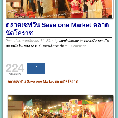
ตลาดเซฟวัน Save one Market ตลาด
นัดโคราช
Posted on
พฤศจิกายน 11, 2014
by
administrator
in
ตลาดนัดกลางคืน
,
ตลาดนัดในเขตภาคตะวันออกเฉียงเหนือ
// 1 Comment
224
SHARES
ตลาดเซฟวัน
Save one Market
ตลาดนัดโคราช