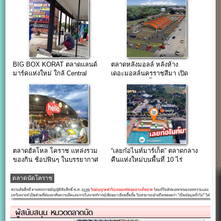
BIG BOX KORAT ตลาดแลนด์
ตลาดหลังมอลล์ หลังห้าง
มาร์คแห่งใหม่ ใกล้ Central
เดอะมอลล์นครราชสีมา เปิด
โคราช
เดือนตุลา 61 นี้
ตลาดฮัลโหล โคราช แหล่งรวม
“เลยก๋อไนท์มาร์เก็ต” ตลาดกลาง
ของกิน ช้อปฟินๆ ในบรรยากาศ
คืนแห่งใหม่บนพื้นที่ 10 ไร่
HangOut สุดชิล…
จังหวัดเลย
ตลาดนัดโคราช
ผู้สนับสนุน หมวดตลาดนัด