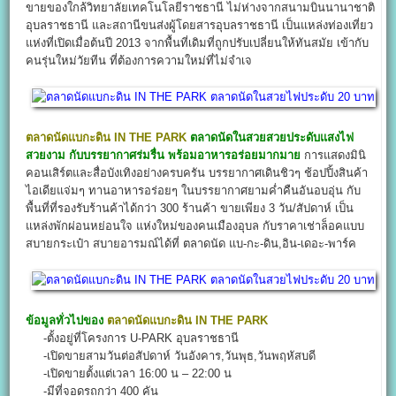
ขายของใกล้วิทยาลัยเทคโนโลยีราชธานี ไม่ห่างจากสนามบินนานาชาติ
อุบลราชธานี และสถานีขนส่งผู้โดยสารอุบลราชธานี เป็นแหล่งท่องเที่ยว
แห่งที่เปิดเมื่อต้นปี 2013 จากพื้นที่เดิมที่ถูกปรับเปลี่ยนให้ทันสมัย เข้ากับ
คนรุ่นใหม่วัยทีน ที่ต้องการความใหม่ที่ไม่จำเจ
ตลาดนัดแบกะดิน IN THE PARK
ตลาดนัดในสวยสวยประดับแสงไฟ
สวยงาม กับบรรยากาศร่มรื่น พร้อมอาหารอร่อยมากมาย
การแสดงมินิ
คอนเสิร์ตและสื่อบังเทิงอย่างครบครัน บรรยากาศเดินชิวๆ ช้อปปิ้งสินค้า
ไอเดียแจ่มๆ ทานอาหารอร่อยๆ ในบรรยากาศยามค่ำคืนอันอบอุ่น กับ
พื้นที่ที่รองรับร้านค้าได้กว่า 300 ร้านค้า ขายเพียง 3 วัน/สัปดาห์ เป็น
แหล่งพักผ่อนหย่อนใจ แห่งใหม่ของคนเมืองอุบล กับราคาเช่าล็อคแบบ
สบายกระเป๋า สบายอารมณ์ได้ที่ ตลาดนัด แบ-กะ-ดิน,อิน-เดอะ-พาร์ค
ข้อมูลทั่วไปของ
ตลาดนัดแบกะดิน IN THE PARK
-ตั้งอยู่ที่โครงการ U-PARK อุบลราชธานี
-เปิดขายสามวันต่อสัปดาห์ วันอังคาร,วันพุธ,วันพฤหัสบดี
-เปิดขายตั้งแต่เวลา 16:00 น – 22:00 น
-มีที่จอดรถกว่า 400 คัน