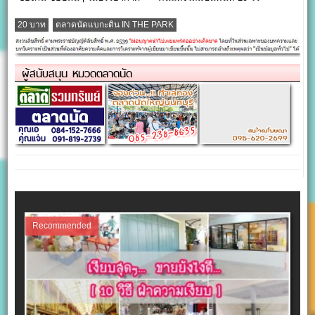
HangOut สุดชิล…
จังหวัดเลย
20 บาท
ตลาดนัดแบกะดิน IN THE PARK
ผู้สนับสนุน หมวดตลาดนัด
Recommended