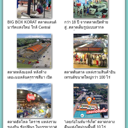
BIG BOX KORAT ตลาดแลนด์
กว่า 18 ปี จากตลาดเปิดท้าย
มาร์คแห่งใหม่ ใกล้ Central
สู่..ตลาดเต็มรูปแบบสากล
โคราช
อาร์.เอ็น.ยาร์ด “Rn yard”
ตลาดหลังมอลล์ หลังห้าง
ตลาดต้นตาล แหล่งรวมสินค้าอิน
เดอะมอลล์นครราชสีมา เปิด
เทรนด์ขนาดใหญ่กว่า 100 ไร่
เดือนตุลา 61 นี้
ใจกลางเมืองขอนแก่น
ตลาดฮัลโหล โคราช แหล่งรวม
“เลยก๋อไนท์มาร์เก็ต” ตลาดกลาง
ของกิน ช้อปฟินๆ ในบรรยากาศ
คืนแห่งใหม่บนพื้นที่ 10 ไร่