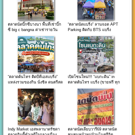
ตลาดนัดบิ๊กซีบางนา พื้นที่เช่าบิ๊ก
“ตลาดนัดแบริ่ง” ลานจอด APT
ซี big c bangna ค่าเช่ารายวัน
Parking ติดกับ BTS แบริ่ง
“ตลาดต้นไทร ติดบีทีเอสแบริ่ง”
เปิดโซนใหม่!!! “แบกะดิน” in
แหล่งรวมของกิน นั่งชิล ดนตรีสด
ตลาดต้นไทร แบริ่ง (ขายฟรี ทุก
มีที่จอดรถ
วันศุกร์)
Indy Market เอสพลานาดรัชดา
ตลาดนัดเลียบวารี69 ตลาดนัด
ตลาดอินดี้ทำเลดีใจกลางเมือง
ชุมชนหน้าหมู่บ้านไมตรีจิต