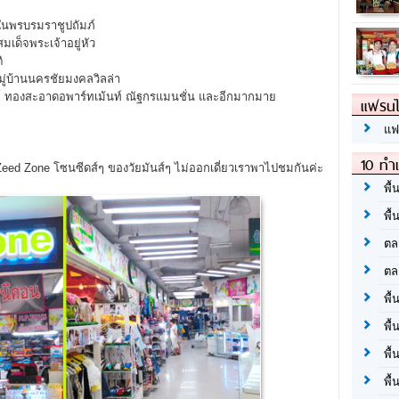
พรบรมราชูปถัมภ์
ด็จพระเจ้าอยู่หัว
ิ
บ้านนครชัยมงคลวิลล่า
์ ทองสะอาดอพาร์ทเม้นท์ ณัฐกรแมนชั่น และอีกมากมาย
แฟรนไ
แฟ
10 ทำเ
 Zeed Zone โซนซีดส์ๆ ของวัยมันส์ๆ ไม่ออกเดี่ยวเราพาไปชมกันค่ะ
พื้
พื้
ตล
ตล
พื้
พื้
พื้
พื้