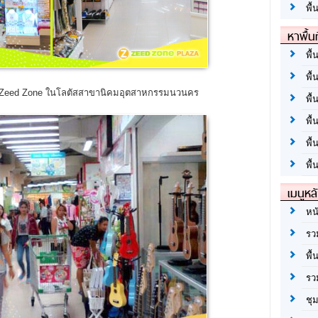
พื้
หาพื้น
พื้
พื้
 Zeed Zone ในโลตัสสาขานิคมอุตสาหกรรมนวนคร
พื้
พื
พื
พื้
เมนูหล
หน
รว
พื้
รว
ชุ