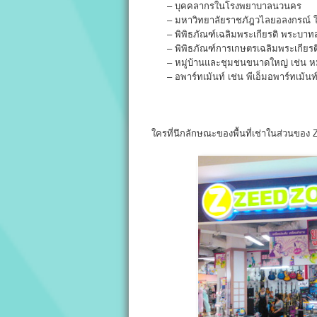
– บุคคลากรในโรงพยาบาลนวนคร
– มหาวิทยาลัยราชภัฎวไลยอลงกรณ์ ใน
– พิพิธภัณฑ์เฉลิมพระเกียรติ พระบาทสมเ
– พิพิธภัณฑ์การเกษตรเฉลิมพระเกียรต
– หมู่บ้านและชุมชนขนาดใหญ่ เช่น หมู่
– อพาร์ทเม้นท์ เช่น พีเอ็มอพาร์ทเม้นท
ใครที่นึกลักษณะของพื้นที่เช่าในส่วนของ