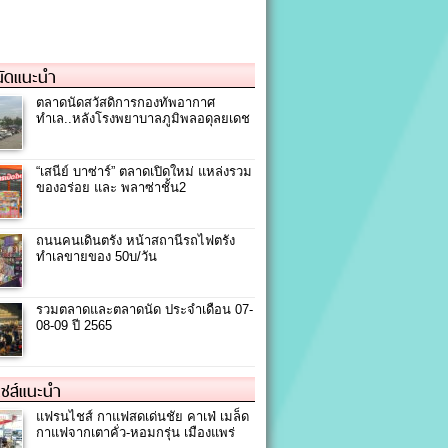
ัดแนะนำ
ตลาดนัดสวัสดิการกองทัพอากาศ
ทำเล..หลังโรงพยาบาลภูมิพลอดุลยเดช
“เสนีย์ บาซ่าร์” ตลาดเปิดใหม่ แหล่งรวม
ของอร่อย และ พลาซ่าชั้น2
ถนนคนเดินตรัง หน้าสถานีรถไฟตรัง
ทำเลขายของ 50บ/วัน
รวมตลาดและตลาดนัด ประจำเดือน 07-
08-09 ปี 2565
ชส์แนะนำ
แฟรนไชส์ กาแฟสดเด่นชัย คาเฟ่ เมล็ด
กาแฟจากเตาคั่ว-หอมกรุ่น เมืองแพร่