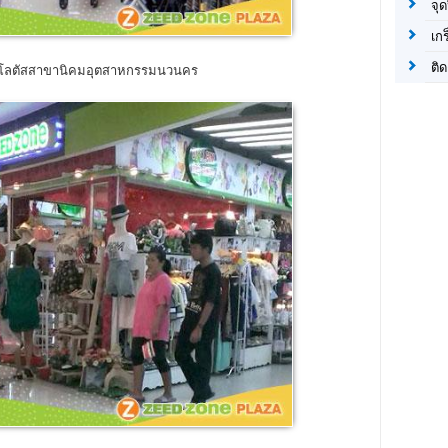
จุด
เก
ติด
 โลตัสสาขานิคมอุตสาหกรรมนวนคร