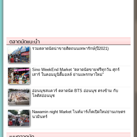
ตลาดนัดแนะนำ
รวมตลาดนัดน่าขายติดถนนเทพารักษ์(ปี2021)
Sino WeekEnd Market “ตลาดนัดขายฟรีทุกวัน ศุกร์
เสาร์ ในคอมมูนิตี้มอลล์ ย่านแพรกษาใหม่”
อ่อนนุชสแควร์ ตลาดนัด BTS อ่อนนุช ตรงข้าม กับ
โลตัสอ่อนนุช
Nawamin night Market ไนท์มาร์เก็ตเปิดใหม่ย่านเกษตร
นวมินทร์
เมนูตลาดนัด