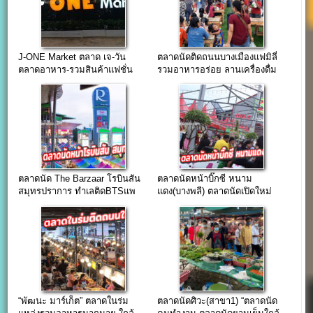
J-ONE Market ตลาด เจ-วัน
ตลาดนัดติดถนนบางเมืองแฟมิลี่
ตลาดอาหาร-รวมสินค้าแฟชั่น
รวมอาหารอร่อย ลานเครื่องดื่ม
แห่งใหม่ [ขายฟรี-ค่าไฟยี่สิบ]
ชิวๆ
ตลาดนัด The Barzaar โรบินสัน
ตลาดนัดหน้าบิ๊กซี หนาม
สมุทรปราการ ทำเลติดBTSแพ
แดง(บางพลี) ตลาดนัดเปิดใหม่
รกษา
ใจกลางชุมชนหมู่บ้าน
“พัฒนะ มาร์เก็ต” ตลาดในร่ม
ตลาดนัดศิวะ(สาขา1) “ตลาดนัด