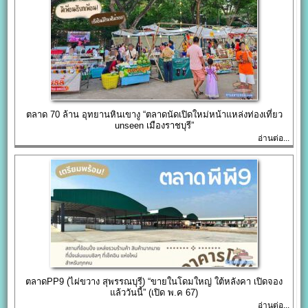
ตลาด 70 ล้าน อุทยานหินเขางู “ตลาดนัดเปิดใหม่หน้าแหล่งท่องเที่ยว
unseen เมืองราชบุรี”
อ่านต่อ...
ตลาดPP9 (ไผ่ขวาง สุพรรณบุรี) “ขายในโดมใหญ่ ใต้หลังคา เปิดจอง
แล้ววันนี้” (เปิด พ.ค 67)
อ่านต่อ...