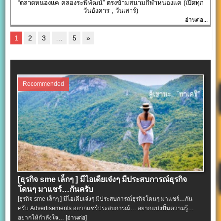
“ตลาดหนองแค คลองระพีพัฒน์” ตรงข้ามสนามกีฬาหนองแค (เปิดทุก
วันอังคาร , วันเสาร์)
อ่านต่อ...
1
2
3
…
5
»
Recommended
[ธุรกิจ sme เล็กๆ ] มีไอเดียเจ๋งๆ มีประสบการณ์ธุรกิจ
โดนๆ มาแชร์…กันครับ
[ธุรกิจ sme เล็กๆ ] มีไอเดียเจ๋งๆ มีประสบการณ์ธุรกิจโดนๆ มาแชร์…กัน
ครับ Advertisements อยากแชร์ประสบการณ์… อยากแบ่งปั้นความรู้…
อยากให้กำลังใจ…
[อ่านต่อ]