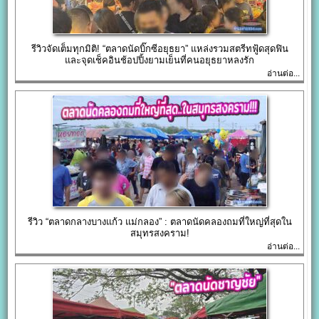
รีวิวจัดเต็มทุกมิติ! “ตลาดนัดบิ๊กซีอยุธยา” แหล่งรวมสตรีทฟู้ดสุดฟิน
และจุดเช็คอินช้อปปิ้งยามเย็นที่คนอยุธยาหลงรัก
อ่านต่อ...
รีวิว “ตลาดกลางบางแก้ว แม่กลอง” : ตลาดนัดคลองถมที่ใหญ่ที่สุดใน
สมุทรสงคราม!
อ่านต่อ...