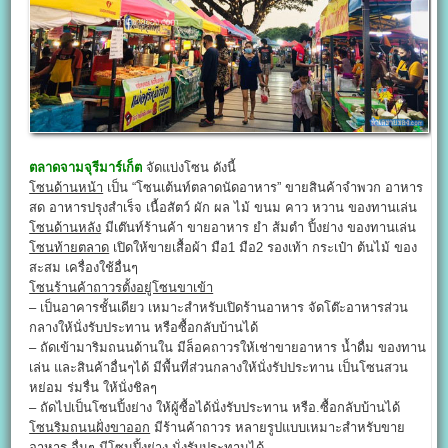
ตลาดจามจุรีมาร์เก็ต
จัดแบ่งโซน ดังนี้
โซนด้านหน้า
เป็น “โซนเต้นท์ตลาดนัดอาหาร” ขายสินค้าจำพวก อาหาร
สด อาหารปรุงสำเร็จ เนื้อสัตว์ ผัก ผล ไม้ ขนม คาว หวาน ของทานเล่น
โซนด้านหลัง
มีเต๊นท์ร้านค้า ขายอาหาร ยำ ส้มตำ ปิ้งย่าง ของทานเล่น
โซนท้ายตลาด
เปิดให้ขายเสื้อผ้า มือ1 มือ2 รองเท้า กระเป๋า ต้นไม้ ของ
สะสม เครื่องใช้อื่นๆ
โซนร้านค้าถาวรตั้งอยู่โซนขาเข้า
– เป็นอาคารชั้นเดียว เหมาะสำหรับเปิดร้านอาหาร จัดโต๊ะอาหารส่วน
กลางให้นั่งรับประทาน หรือซื้อกลับบ้านได้
– ถัดเข้ามาริมถนนด้านใน มีล็อคถาวรให้เช่าขายอาหาร น้ำดื่ม ของทาน
เล่น และสินค้าอื่นๆได้ มีพื้นที่ส่วนกลางให้นั่งรัปประทาน เป็นโซนสวน
หย่อม ร่มรื่น ให้นั่งชิลๆ
– ถัดไปเป็นโซนปิ้งย่าง ให้ผู้ซื้อได้นั่งรับประทาน หรือ.ซื้อกลับบ้านได้
โซนริมถนนฝั่งขาออก
มีร้านค้าถาวร หลายรูปแบบเหมาะสำหรับขาย
อาหาร อื่นๆ มีโซนปิ้งย่าง นั่งรับประทานได้