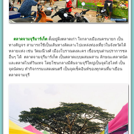
ตลาดจามจุรีมาร์เก็ต
ตั้งอยู่ฝั่งตลาดเก่า ใจกลางเมืองนครนายก เป็น
ทางสัญจร สามารถใช้เป็นเส้นทางลัดเลาะไปเเหล่งท่องเที่ยวในจังหวัดได้
หลายแห่ง เช่น วัดมณีวงศ์ เมืองโบราณดงละคร เขื่อนขุนด่านปราการชล
อื่นๆ ได้ ตลาดจามจุรีมาร์เก็ต เป็นตลาดแบบผสมผสาน ลักษณะตลาดนัด
และตลาดไนท์วินเทจ โดยโซนกลางมีต้นจามจุรีใหญ่เป็นจุดไฮไลท์ เป็น
จุดนัดพบ ทำกิจกรรมแสดงดนตรี เป็นจุดเช็คอินท์ของทุกคนที่มาเยือน
ตลาดจามจุรี