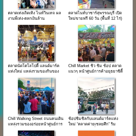
ตลาดเท่งเถิดเทิง ไนท์วินเทจ ผล
ตลาดไนท์บาซาร์สุพรรณบุรี เปิด
งานพี่เท่ง-ตลกเงินล้าน
ใหม่ขายฟรี 60 วัน (พื้นที่ 12 ไร่)
ตลาดนัดโตโลโปตี้ แลนด์มาร์ค
Chill Market ชิว ชิม ช้อป ตลาด
แห่งใหม่ แหล่งรวมของกินของ
แนวๆ หน้าศูนย์การค้าอยุธยาซิตี้
คนอู่ทอง
พาร์ค
Chill Walking Street ถนนคนเดิน
ช้อปชิมชิลกับแลนด์มาร์คแห่ง
แหล่งรวมของอร่อยหน้าศูนย์การ
ใหม่ “ตลาดค่ายเชลยศึก” ริม
ค้าบิ๊กซีอยุธยา
สะพานข้ามแม่น้ำแคว