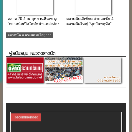
ตลาด 70 ล้าน อุทยานหินเขางู
ตลาดนัดเจ๊เขียด สายเอเชีย 4
“ตลาดนัดเปิดใหม่หน้าแหล่งท่อง
ตลาดนัดใหญ่ “ทุกวันพฤหัส”
เที่ยว unseen เมืองราชบุรี”
ตลาดนัด จ.พระนครศรีอยุธยา
ผู้สนับสนุน หมวดตลาดนัด
Recommended