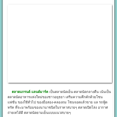
ตลาดแกรนด์ แลนด์มาร์ค
เป็นตลาดนัดเย็น-ตลาดนัดกลางคืน เน้นเป็น
ตลาดนัดอาหารแห่งใหม่ของชาวอยุธยา เสริมความคึกคักด้วยโซน
แฟชั่น ของใช้ทั่วไป ของมือสอง-คลองถม โซนจอดแล้วขาย แล รถฟู้ด
ทรัค ที่จะมาพร้อมของนานาชนิดในราคาสบายๆ ตลาดเปิดโล่ง อากาศ
ถ่ายเทได้ดี ตลาดนัดยามเย็นแบบแนวสบายๆ