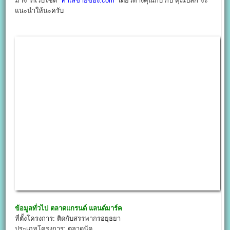
มาจากเว็บไซต์ “
ทำเลขายของ.com
” เดี๋ยวทางคุณกบ กับ คุณปลั๊ก จะ
แนะนำให้นะครับ
ข้อมูลทั่วไป
ตลาดแกรนด์ แลนด์มาร์ค
ที่ตั้งโครงการ: ติดกับสรรพากรอยุธยา
ประเภทโครงการ: ตลาดนัด