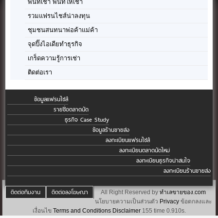
พื้นที่เช่า พื้นที่ให้เช่า
รวมแฟรนไชส์น่าลงทุน
ชุมชนสนทนาพ่อค้าแม่ค้า
จุดปิ๊งไอเดียทำธุรกิจ
เกร็ดความรู้การเช่า
ติดต่อเรา
ข้อมูลแฟรนไชส์
รายชื่อตลาดนัด
ธุรกิจ Case Study
ข้อมูลร้านขายส่ง
ลงทะเบียนแฟรนไชส์
ลงทะเบียนตลาดนัดใหม่
ลงทะเบียนธุรกิจน่าสนใจ
ลงทะเบียนร้านขายส่ง
ติดต่อทีมงาน
ติดต่อลงโฆษณา
All Right Reserved by
ทำเลขายของ.com
นโยบายความเป็นส่วนตัว
Privacy
ข้อตกลงและ
เงื่อนไข
Terms and Conditions
Disclaimer
155 time 0.910s.