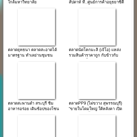
ใกล้มหาวิทยาลัย
สัปดาห์ ที่..ศูนย์การค้าอยุธยาซิตี้
รามคำแหง(ลพบุรี)
พาร์ค
ตลาดยุทธนา ตลาดสะอาดได้
ตลาดนัดโคกมะลิ (เจ้โอ)​ แหล่ง
มาตรฐาน ทำเลย่านชุมชน
รวมสินค้าราคาถูก กับข้าวกับ
อ่างทอง
ปลา-ยามเย็นหลังเลิกงาน
ตลาดสะพานดำ สระบุรี ชิม
ตลาดPP9 (ไผ่ขวาง สุพรรณบุรี)
อาหารอร่อย เดินช้อปของโซน
“ขายในโดมใหญ่ ใต้หลังคา เปิด
คลองถม ชิวไปกับโซนโต้รุ่ง
จองแล้ววันนี้” (เปิด พ.ค 67)
พร้อมที่จอดรถ 300 คัน