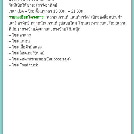
วันที่เปิดให้ขาย: เสาร์-อาทิตย์
เวลา เปิด – ปิด: ตั้งแต่เวลา 15.00น. – 21.30น.
รายละเอียดโครงการ:
“ตลาดแกรนด์ แลนด์มาร์ค” เปิดจองล็อคประจำ
เสาร์ อาทิตย์ ตลาดนัดแกรนด์ รูปแบบใหม่ โซนสรรพากรและโดม(สถาน
ที่เดิม) *ตรงข้ามAyเก่าและตรงข้ามโต๊ะสนุ๊ก
– โซนอาหาร
– โซนแฟชั่น
– โซนเสื้อผ้ามือสอง
– โซนล็อตเตอรี่(หวย)
– โซนจอดรถขายของ(Car boot sale)
– โซนFood truck