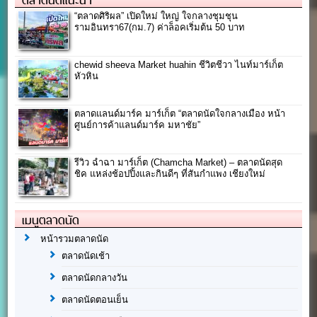
ตลาดนัดแนะนำ
“ตลาดศิริผล” เปิดใหม่ ใหญ่ ใจกลางชุมชุน
รามอินทรา67(กม.7) ค่าล็อคเริ่มต้น 50 บาท
chewid sheeva Market huahin ชีวิตชีวา ไนท์มาร์เก็ต
หัวหิน
ตลาดแลนด์มาร์ค มาร์เก็ต “ตลาดนัดใจกลางเมือง หน้า
ศูนย์การค้าแลนด์มาร์ค มหาชัย”
รีวิว ฉำฉา มาร์เก็ต (Chamcha Market) – ตลาดนัดสุด
ชิค แหล่งช้อปปิ้งและกินดีๆ ที่สันกำแพง เชียงใหม่
เมนูตลาดนัด
หน้ารวมตลาดนัด
ตลาดนัดเช้า
ตลาดนัดกลางวัน
ตลาดนัดตอนเย็น