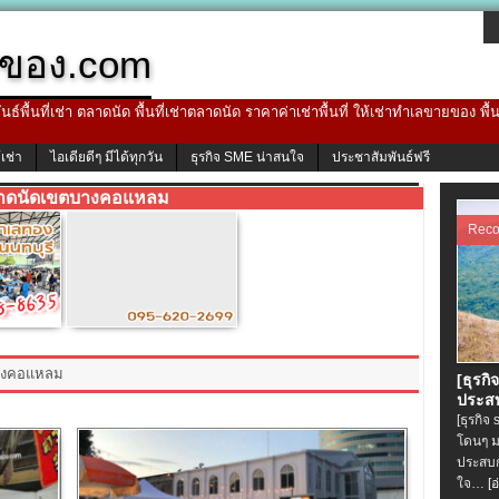
ของ.com
ธ์พื้นที่เช่า ตลาดนัด พื้นที่เช่าตลาดนัด ราคาค่าเช่าพื้นที่ ให้เช่าทำเลขายของ พื
้เช่า
ไอเดียดีๆ มีได้ทุกวัน
ธุรกิจ SME น่าสนใจ
ประชาสัมพันธ์ฟรี
าดนัดเขตบางคอแหลม
Rec
บางคอแหลม
[ธุรกิ
ประสบ
[ธุรกิจ
โดนๆ ม
ประสบก
ใจ…
[อ