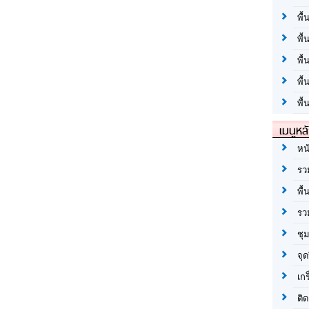
พื้
พื้
พื
พื
พื้
เมนูหล
หน
รว
พื้
รว
ชุ
จุด
เก
ติด