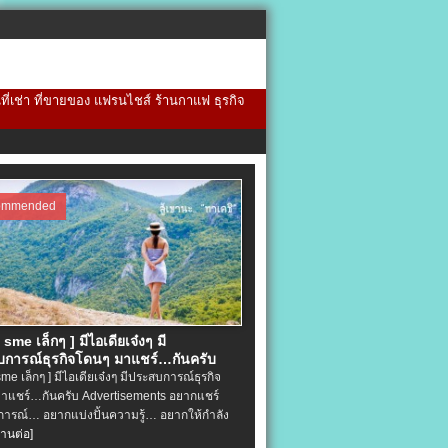
้นที่เช่า ที่ขายของ แฟรนไชส์ ร้านกาแฟ ธุรกิจ
ommended
จ sme เล็กๆ ] มีไอเดียเจ๋งๆ มี
การณ์ธุรกิจโดนๆ มาแชร์…กันครับ
 sme เล็กๆ ] มีไอเดียเจ๋งๆ มีประสบการณ์ธุรกิจ
าแชร์…กันครับ Advertisements อยากแชร์
ารณ์… อยากแบ่งปั้นความรู้… อยากให้กำลัง
่านต่อ]