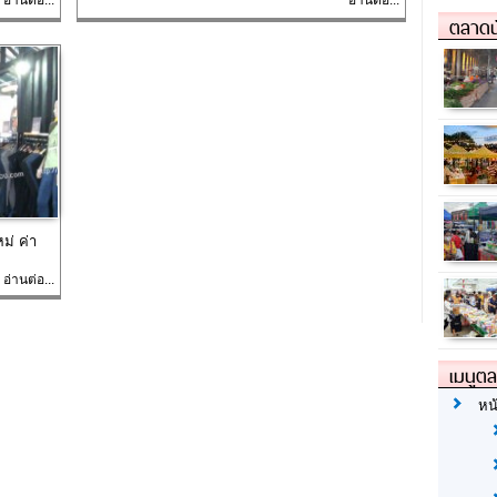
ตลาดน
ม่ ค่า
อ่านต่อ...
เมนูต
หน