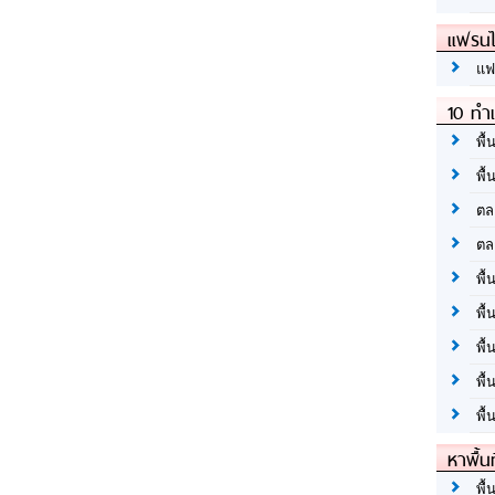
แฟรนไ
แฟ
10 ทำเ
พื้
พื้
ตล
ตล
พื้
พื้
พื้
พื้
พื้
หาพื้น
พื้