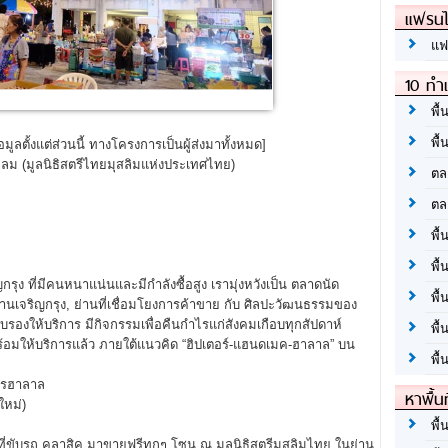
แฟรนไ
แฟ
10 ทำเ
พื้
พื้
อมูลตั้งแต่ส่วนนี้ ทางโครงการเป็นผู้ส่งมาทั้งหมด]
หลม (มูลนิธิสตรีไทยมุสลิมแห่งประเทศไทย)
ตล
ตล
พื้
พื้
 ที่มีคนหนาแน่นและมีกำลังซื้อสูง เรามุ่งหวังเป็น ตลาดนัด
พื้
นย่านเจริญกรุง, ย่านที่เชื่อมโยงการค้าขาย กับ ศิลปะวัฒนธรรมของ
ับรองให้บริการ มีกิจกรรมเพื่อคืนกำไรแก่สังคมเกือบทุกสัปดาห์
พื้
อมให้บริการแล้ว ภายใต้แนวคิด “ฮิปเตอร์-แฮนดเมค-ฮาลาล” บน
พื้
หารฮาลาล
หาพื้น
ใหม่)
พื้
้ที่ขับรถ คลาสิค มาขายฟรีทุกๆ โซน ณ มูลนิธิสตรีมุสลิมไทย ในย่าน