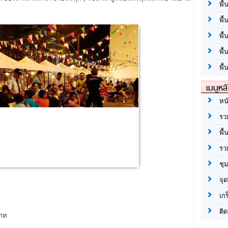
พื้
พื้
พื
พื
พื้
เมนูหล
หน
รว
พื้
รว
ชุ
จุด
เก
ติด
บาท