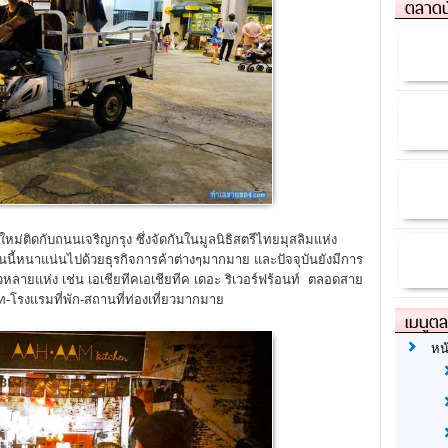
ตลาดน
หม่ติดกับถนนเจริญกรุง ซึ่งจัดกันในมูลนิธิสตรีไทยมุสลิมแห่ง
นี้หนาแน่นไปด้วยธุรกิจการค้าต่างๆมากมาย และปัจจุบันยังมีการ
่ยวหลายแห่ง เช่น เอเชียทีคเอเชียทีค เดอะ ริเวอร์ฟร้อนท์ ตลอดสาย
ท-โรงแรมที่พัก-สถานที่ท่องเที่ยวมากมาย
เมนูต
หน