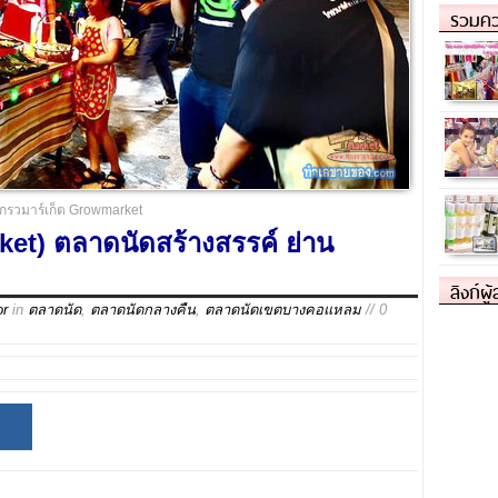
รวมคว
กรวมาร์เก็ต Growmarket
et) ตลาดนัดสร้างสรรค์ ย่าน
ลิงก์ผู
or
in
ตลาดนัด
,
ตลาดนัดกลางคืน
,
ตลาดนัดเขตบางคอแหลม
// 0