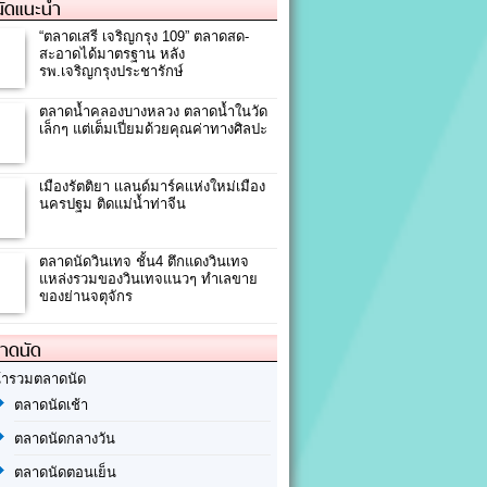
ัดแนะนำ
“ตลาดเสรี เจริญกรุง 109” ตลาดสด-
สะอาดได้มาตรฐาน หลัง
รพ.เจริญกรุงประชารักษ์
ตลาดน้ำคลองบางหลวง ตลาดน้ำในวัด
เล็กๆ แต่เต็มเปี่ยมด้วยคุณค่าทางศิลปะ
เมืองรัตติยา เเลนด์มาร์คเเห่งใหม่เมือง
นครปฐม ติดแม่น้ำท่าจีน
ตลาดนัดวินเทจ ชั้น4 ตึกแดงวินเทจ
แหล่งรวมของวินเทจแนวๆ ทำเลขาย
ของย่านจตุจักร
ลาดนัด
้ารวมตลาดนัด
ตลาดนัดเช้า
ตลาดนัดกลางวัน
ตลาดนัดตอนเย็น