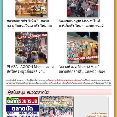
ตลาดอัลปาก้า วังหิน71 ตลาด
Nawamin night Market ไนท์
กลางคืนแนววินเทจเปิดใหม่ บน
มาร์เก็ตเปิดใหม่ย่านเกษตรนวมิ
พื้นที่ 8 ไร่
นทร์
PLAZA LAGOON Market ตลาด
“ตลาดหัวมุม Market&More”
นัดในคอมมูนิตี้มอลล์ ย่าน
ตลาดนัดกลางคืน แหล่งรวมของ
ลาดพร้าว-วังหิน
สุดชิค สถานที่ Hangout ในย่าน
เกษตร-นวมินทร์
ผู้สนับสนุน หมวดตลาดนัด