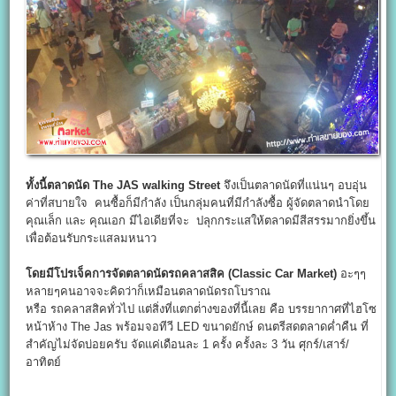
ทั้งนี้ตลาดนัด The JAS walking Street
จึงเป็นตลาดนัดที่แน่นๆ อบอุ่น
ค่าที่สบายใจ คนซื้อก็มีกำลัง เป็นกลุ่มคนที่มีกำลังซื้อ ผู้จัดตลาดนำโดย
คุณเล็ก และ คุณเอก มีไอเดียที่จะ ปลุกกระแสให้ตลาดมีสีสรรมากยิ่งขึ้น
เพื่อต้อนรับกระแสลมหนาว
โดยมีโปรเจ็คการจัดตลาดนัดรถคลาสสิค (Classic Car Market)
อะๆๆ
หลายๆคนอาจจะคิดว่าก็เหมือนตลาดนัดรถโบราณ
หรือ รถคลาสสิคทั่วไป แต่สิ่งที่แตกต่่างของที่นี้เลย คือ บรรยากาศที่ไฮโซ
หน้าห้าง The Jas พร้อมจอทีวี LED ขนาดยักษ์ ดนตรีสดตลาดค่ำคืน ที่
สำคัญไม่จัดบ่อยครับ จัดแค่เดือนละ 1 ครั้ง ครั้งละ 3 วัน ศุกร์/เสาร์/
อาทิตย์