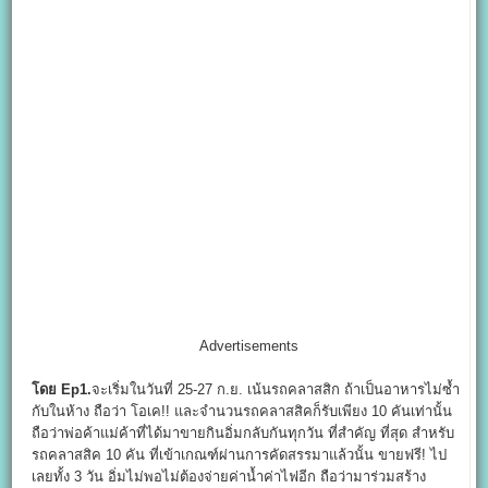
Advertisements
โดย Ep1.
จะเริ่มในวันที่ 25-27 ก.ย. เน้นรถคลาสสิก ถ้าเป็นอาหารไม่ซ้ำ
กับในห้าง ถือว่า โอเค!! และจำนวนรถคลาสสิคก็รับเพียง 10 คันเท่านั้น
ถือว่าพ่อค้าแม่ค้าที่ได้มาขายกินอิ่มกลับกันทุกวัน ที่สำคัญ ที่สุด สำหรับ
รถคลาสสิค 10 คัน ที่เข้าเกณฑ์ผ่านการคัดสรรมาแล้วนั้น ขายฟรี! ไป
เลยทั้ง 3 วัน อิ่มไม่พอไม่ต้องจ่ายค่าน้ำค่าไฟอีก ถือว่ามาร่วมสร้าง