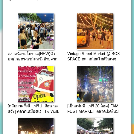
ตลาดนัดรถโบราณ(NEW)หัว
Vintage Street Market @ BOX
มุม(เกษตร-นวมินทร์) ย้ายจาก
SPACE ตลาดนัดสไตล์วินเทจ
The walk เดิม…
แยกรัชโยธิน
[กลับมาครั้งนี้…ฟรี 1 เดือน น่ะ
[เป็นแฟนพี่…ฟรี 20 ล็อค] FAM
แจ๊ะ] ตลาดเหมืองแร่ The Walk
FEST MARKET ตลาดเปิดใหม่
เกษตร-นวมินทร์
@ เดอะ แจส วังหิน