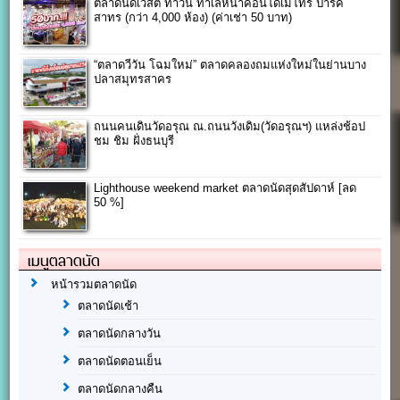
ตลาดนัดเวสต์ ทาวน์ ทำเลหน้าคอนโดเมโทร ปาร์ค
สาทร (กว่า 4,000 ห้อง) (ค่าเช่า 50 บาท)
“ตลาดวีวัน โฉมใหม่” ตลาดคลองถมแห่งใหม่ในย่านบาง
ปลาสมุทรสาคร
ถนนคนเดินวัดอรุณ ณ.ถนนวังเดิม(วัดอรุณฯ) แหล่งช้อป
ชม ชิม ฝั่งธนบุรี
Lighthouse weekend market ตลาดนัดสุดสัปดาห์ [ลด
50 %]
เมนูตลาดนัด
หน้ารวมตลาดนัด
ตลาดนัดเช้า
ตลาดนัดกลางวัน
ตลาดนัดตอนเย็น
ตลาดนัดกลางคืน