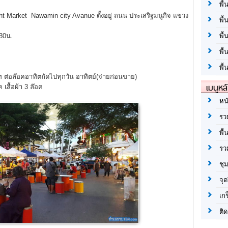
พื้
 Market Nawamin city Avanue ตั้งอยู่ ถนน ประเสริฐมนูกิจ แขวง
พื้
.30น.
พื
พื
พื้
ท ต่อล๊อคอาทิตถัดไปทุกวัน อาทิตย์(จ่ายก่อนขาย)
เมนูหล
เสื้อผ้า 3 ล๊อค
หน
รว
พื้
รว
ชุ
จุด
เก
ติด