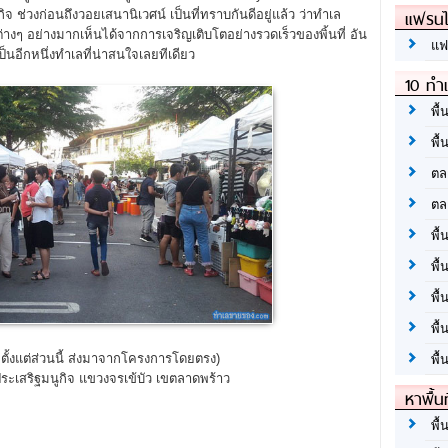
แฟรนไ
 ช่วงก่อนถึงวอยเสนานิเวศน์ เป็นที่ทราบกันดีอยู่แล้ว ว่าทำเล
่างๆ อย่างมากเห็นได้จากการเจริญเติบโตอย่างรวดเร็วของพิ้นที่ อัน
แฟ
เป็นอีกหนึ่งทำเลที่น่าสนใจเลยทีเดียว
10 ทำเ
พื้
พื้
ตล
ตล
พื้
พื้
พื้
พื้
ลตั้งแต่ส่วนนี้ ส่งมาจากโครงการโดยตรง)
พื้
ประเสริฐมนูกิจ แขวงจรเข้บัว เขตลาดพร้าว
หาพื้น
พื้