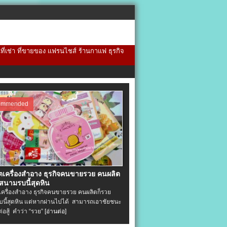
้นที่เช่า ที่ขายของ แฟรนไชส์ ร้านกาแฟ ธุรกิจ
ommended
ิตเครื่องสําอาง ธุรกิจคนขายรวย คนผลิต
 สนามรบนี้สุดหิน
ตเครื่องสําอาง ธุรกิจคนขายรวย คนผลิตก็รวย
นี้สุดหิน แต่หากผ่านไปได้ สามารถเอาชัยชนะ
่ต่อสู้ คำว่า “รวย”
[อ่านต่อ]