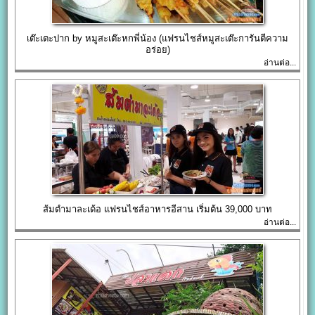
เต๊ะเตะปาก by หมูสะเต๊ะหกพี่น้อง (แฟรนไชส์หมูสะเต๊ะการันตีความ
อร่อย)
อ่านต่อ...
ส้มตำมาละเด้อ แฟรนไชส์อาหารอีสาน เริ่มต้น 39,000 บาท
อ่านต่อ...