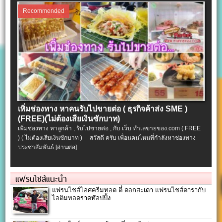
Recommended
เพิ่มช่องทาง หาคนรับไปขายต่อ ( ธุรกิจค้าส่ง SME )
(FREE)(ไม่ต้องเสียเงินซักบาท)
เพิ่มช่องทาง หาลูกค้า , รับไปขายต่อ , กับ เว็บ ทำเลขายของ.com ( FREE
) ( ไม่ต้องเสียเงินซักบาท ) สวัสดี ครับ เพื่อนคนไหนที่กำลังหาช่องทาง
ประชาสัมพันธ์
[อ่านต่อ]
แฟรนไชส์แนะนำ
แฟรนไชส์ไอศครีมทอด ตี๋ ดอกสะเดา แฟรนไชส์ดารากับ
ไอติมทอดราดท๊อปปิ้ง