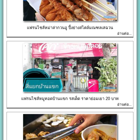
แฟรนไชส์หม่าล่ากวนอู ปิ้งย่างสไตล์มณฑลเสฉวน
อ่านต่อ...
แฟรนไชส์หมูทอดบ้านแขก รสเด็ด ราคาย่อมเยา 20 บาท
อ่านต่อ...