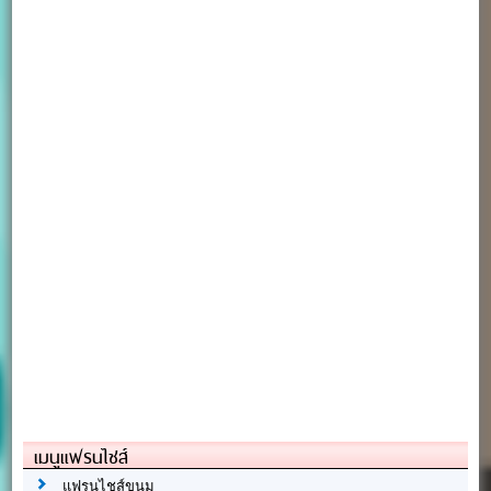
เมนูแฟรนไชส์
แฟรนไชส์ขนม