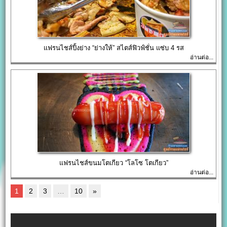
แฟรนไชส์ปิ้งย่าง “ย่างให้” สไตส์ฟิวฟ์ชั่น แซ่บ 4 รส
อ่านต่อ...
แฟรนไชส์ขนมโตเกียว “โลโซ โตเกียว”
อ่านต่อ...
1
2
3
…
10
»