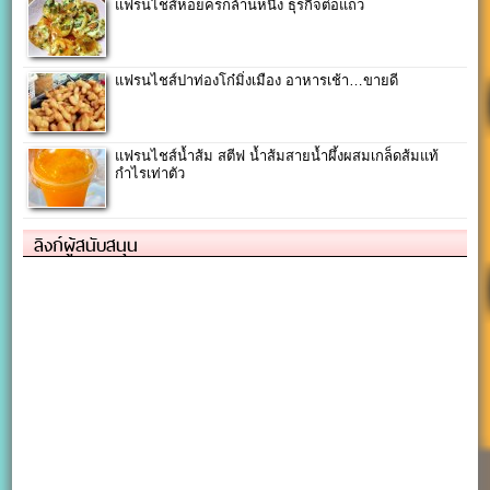
แฟรนไชส์หอยครกล้านหนึ่ง ธุรกิจต่อแถว
แฟรนไชส์ปาท่องโก๋มิ่งเมือง อาหารเช้า…ขายดี
แฟรนไชส์น้ำส้ม สตีฟ น้ำส้มสายน้ำผึ้งผสมเกล็ดส้มแท้
กำไรเท่าตัว
ลิงก์ผู้สนับสนุน