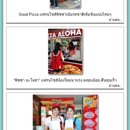
Good Pizza แฟรนไชส์พิซซ่าเน้นรสชาติเข้มข้นแบบไทยๆ
อ่านต่อ...
“พิซซ่า อะโลฮ่า” แฟรนไชส์น้องใหม่มาแรง,ลงทุนน้อย,คืนทุนเร็ว
อ่านต่อ...