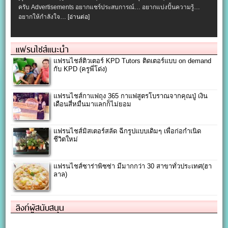
ครับ Advertisements อยากแชร์ประสบการณ์… อยากแบ่งปั้นความรู้…
อยากให้กำลังใจ…
[อ่านต่อ]
แฟรนไชส์แนะนำ
แฟรนไชส์ติวเตอร์ KPD Tutors ติดเตอร์แบบ on demand
กับ KPD (ครูพี่โด่ง)
แฟรนไชส์กาแฟถุง 365 กาแฟสูตรโบราณจากคุณปู่ เงิน
เดือนสี่หมื่นมาแลกก็ไม่ยอม
แฟรนไชส์มิสเตอร์สลัด ฉีกรูปแบบเดิมๆ เพื่อก่อกำเนิด
ชีวิตใหม่
แฟรนไชส์ซาร่าพิซซ่า มีมากกว่า 30 สาขาทั่วประเทศ(ฮา
ลาล)
ลิงก์ผู้สนับสนุน