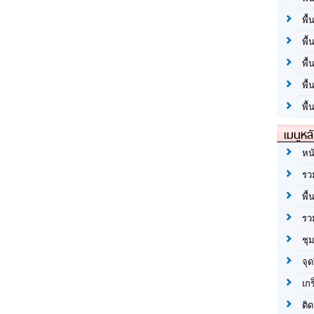
พื้
พื้
พื
พื
พื้
เมนูหล
หน
รว
พื้
รว
ชุ
จุด
เก
ติด