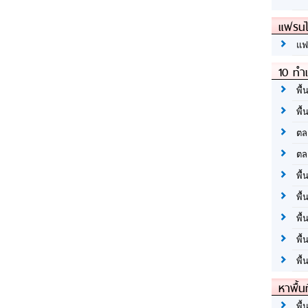
แฟรนไ
แฟ
10 ทำเ
พื้
พื้
ตล
ตล
พื้
พื้
พื้
พื้
พื้
หาพื้น
พื้