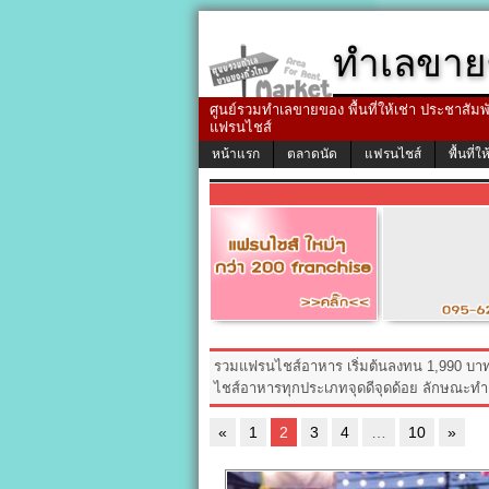
ทำเลขาย
ศูนย์รวมทำเลขายของ พื้นที่ให้เช่า ประชาสัมพัน
แฟรนไชส์
หน้าแรก
ตลาดนัด
แฟรนไชส์
พื้นที่ให
รวมแฟรนไชส์อาหาร เริ่มต้นลงทน 1,990 บ
ไชส์อาหารทุกประเภทจุดดีจุดด้อย ลักษณะทำเล
«
1
2
3
4
…
10
»