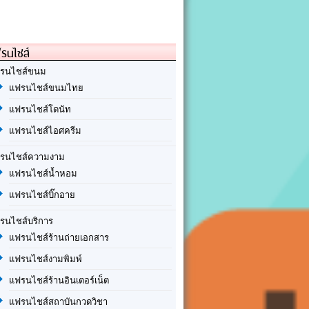
รนไชส์
รนไชส์ขนม
แฟรนไชส์ขนมไทย
แฟรนไชส์โดนัท
แฟรนไชส์ไอศครีม
รนไชส์ความงาม
แฟรนไชส์น้ำหอม
แฟรนไชส์บิ๊กอาย
รนไชส์บริการ
แฟรนไชส์ร้านถ่ายเอกสาร
แฟรนไชส์งามพิมพ์
แฟรนไชส์ร้านอินเตอร์เน็ต
แฟรนไชส์สถาบันกวดวิชา