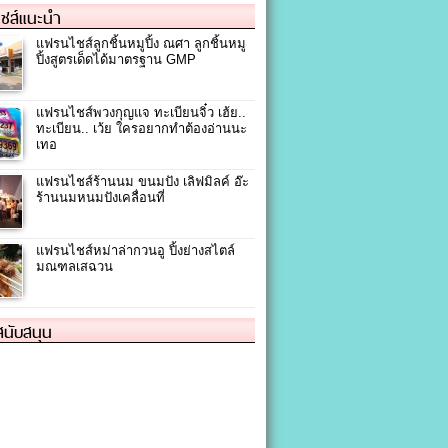
ชส์แนะนำ
แฟรนไชส์ลูกชิ้นหมูปิ้ง ณศา ลูกชิ้นหมู
ปิ้งสูตรเด็ดได้มาตรฐาน GMP
แฟรนไชส์พวงกุญแจ ทะเบียนจิ๋ว เฮ้ย..
ทะเบียน.. เว้ย ใครอยากทำต้องอ่านนะ
เทอ
แฟรนไชส์ร้านนม ขนมปัง เลิฟมิลค์ อ๊ะ
ร้านนมหนมปังเคลื่อนที่
แฟรนไชส์หม่าล่ากวนอู ปิ้งย่างสไตล์
มณฑลเสฉวน
้สนับสนุน