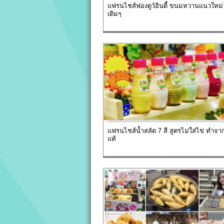
แฟรนไชส์ฟองดูว์อินดี้ ขนมหวานแนวใหม่
เดิมๆ
แฟรนไชส์น้ำสลัด 7 สี สูตรไม่ใส่ไข่ ทำจา
แท้