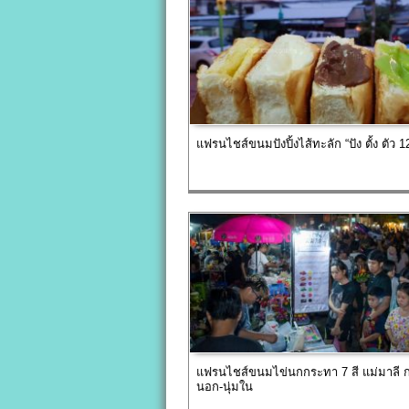
แฟรนไชส์ขนมปังปิ้งไส้ทะลัก “ปัง ตั้ง ตัว 
แฟรนไชส์ขนมไข่นกกระทา 7 สี แม่มาลี 
นอก-นุ่มใน