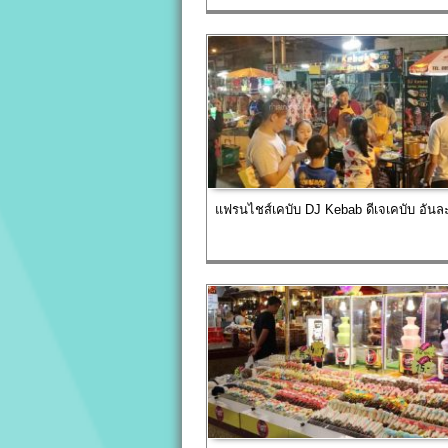
แฟรนไชส์เคบับ DJ Kebab ดีเจเคบับ อันล