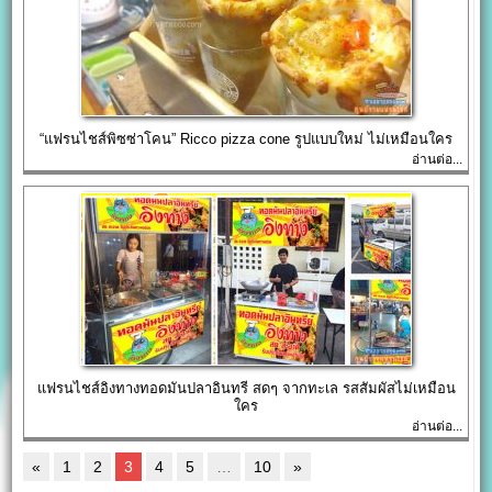
“แฟรนไชส์พิซซ่าโคน” Ricco pizza cone รูปแบบใหม่ ไม่เหมือนใคร
อ่านต่อ...
แฟรนไชส์อิงทางทอดมันปลาอินทรี สดๆ จากทะเล รสสัมผัสไม่เหมือน
ใคร
อ่านต่อ...
«
1
2
3
4
5
…
10
»