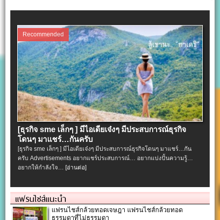
Recommended
[ธุรกิจ sme เล็กๆ ] มีไอเดียเจ๋งๆ มีประสบการณ์ธุรกิจ
โดนๆ มาแชร์…กันครับ
[ธุรกิจ sme เล็กๆ ] มีไอเดียเจ๋งๆ มีประสบการณ์ธุรกิจโดนๆ มาแชร์…กัน
ครับ Advertisements อยากแชร์ประสบการณ์… อยากแบ่งปั้นความรู้…
อยากให้กำลังใจ…
[อ่านต่อ]
แฟรนไชส์แนะนำ
แฟรนไชส์กล้วยทอดเจษฎา แฟรนไชส์กล้วยทอด
ธรรมดาที่ไม่ธรรมดา