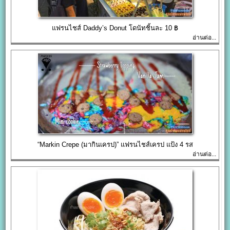
แฟรนไชส์ Daddy’s Donut โดนัทชิ้นละ 10 ฿
อ่านต่อ...
“Markin Crepe (มากินเครป)” แฟรนไชส์เครป แป้ง 4 รส
อ่านต่อ...