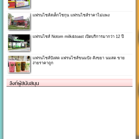
แฟรนไชส์สเต็กโชกุน แฟรนไชส์ราคาไม่แพง
แฟรนไชส์ Notom milk&toast เปิดบริการมากว่า 12 ปี
แฟรนไชส์ปังสด แฟรนไชส์ขนมปัง สังขยา นมสด ขาย
ง่ายราคาถูก
ลิงก์ผู้สนับสนุน