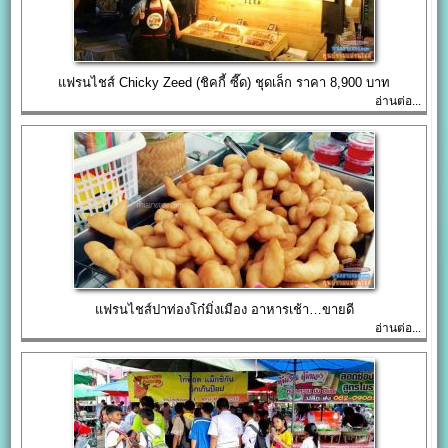
แฟรนไชส์ Chicky Zeed (ชิคกี้ ซี๊ด) ชุดเล็ก ราคา 8,900 บาท
อ่านต่อ...
แฟรนไชส์ปาท่องโก๋มิ่งเมือง อาหารเช้า…ขายดี
อ่านต่อ...