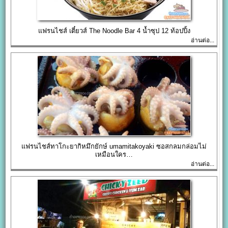
แฟรนไชส์ เตี๋ยวส์ The Noodle Bar 4 น้ำซุป 12 ท้อปปิ้ง
อ่านต่อ...
แฟรนไชส์ทาโกะยากิหมึกยักษ์ umamitakoyaki ซอสกลมกล่อมไม่
เหมือนใคร…
อ่านต่อ...