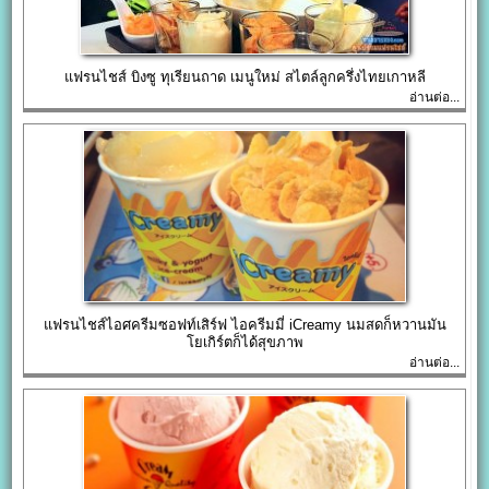
แฟรนไชส์ บิงซู ทุเรียนถาด เมนูใหม่ สไตล์ลูกครึ่งไทยเกาหลี
อ่านต่อ...
แฟรนไชส์ไอศครีมซอฟท์เสิร์ฟ ไอครีมมี่ iCreamy นมสดก็หวานมัน
โยเกิร์ตก็ได้สุขภาพ
อ่านต่อ...