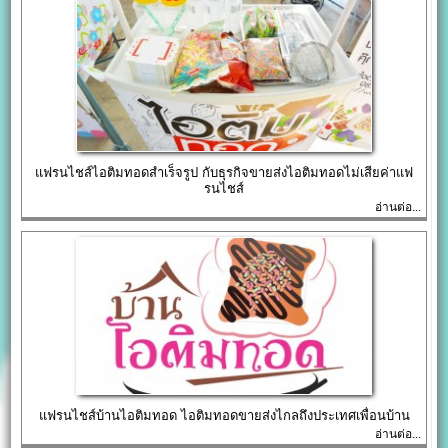
แฟรนไชส์ไอติมทอดสำเร็จรูป กับธุรกิจขายส่งไอติมทอดไม่เสียค่าแฟ
รนไชส์
อ่านต่อ...
แฟรนไชส์บ้านไอติมทอด ไอติมทอดขายส่งไกลถึงประเทศเพื่อนบ้าน
อ่านต่อ...