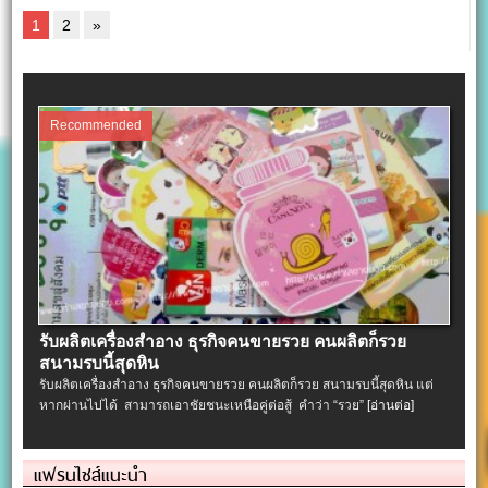
1
2
»
Recommended
รับผลิตเครื่องสําอาง ธุรกิจคนขายรวย คนผลิตก็รวย
สนามรบนี้สุดหิน
รับผลิตเครื่องสําอาง ธุรกิจคนขายรวย คนผลิตก็รวย สนามรบนี้สุดหิน แต่
หากผ่านไปได้ สามารถเอาชัยชนะเหนือคู่ต่อสู้ คำว่า “รวย”
[อ่านต่อ]
แฟรนไชส์แนะนำ