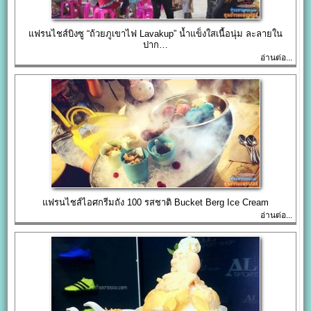
แฟรนไชส์บิงซู “ถ้วยภูเขาไฟ Lavakup” น้ำแข็งใสเนื้อนุ่ม ละลายใน
ปาก…
อ่านต่อ...
แฟรนไชส์ไอศกรีมถัง 100 รสชาติ Bucket Berg Ice Cream
อ่านต่อ...