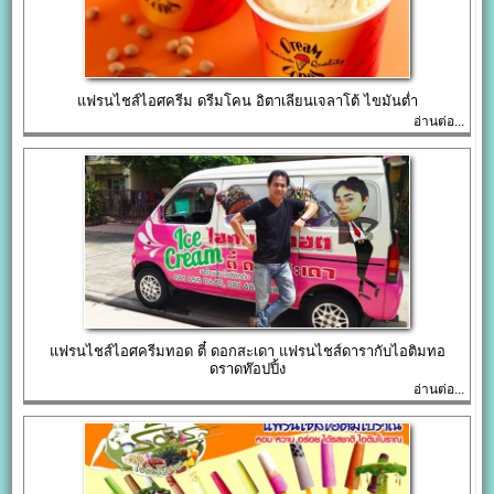
แฟรนไชส์ไอศครีม ดรีมโคน อิตาเลียนเจลาโต้ ไขมันต่ำ
อ่านต่อ...
แฟรนไชส์ไอศครีมทอด ตี๋ ดอกสะเดา แฟรนไชส์ดารากับไอติมทอ
ดราดท๊อปปิ้ง
อ่านต่อ...