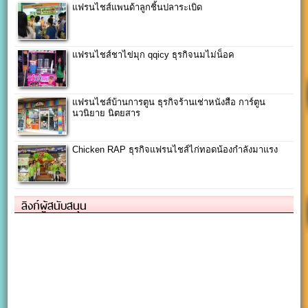
แฟรนไชส์แพนด้าลูกชิ้นปลาระเบิด
แฟรนไชส์ชาไข่มุก qqicy ธุรกิจนมไม่น็อค
แฟรนไชส์บ้านการตูน ธุรกิจร้านเช่าหนังสือ การ์ตูน
นวนิยาย นิตยสาร
Chicken RAP ธุรกิจแฟรนไชส์ไก่ทอดน้องกำลังมาแรง
ลิงก์ผู้สนับสนุน