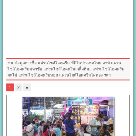
รวมข้อมูลการซื้อ แฟรนไชส์ไอศครีม ที่มีในประเทศไทย อาทิ แฟรน
ไชส์ไอศครีมมหาชัย แฟรนไชส์ไอศครีมเกล็ดหิมะ แฟรนไชส์ไอศครีม
ผลไม้ แฟรนไชส์ไอศครีมทอด แฟรนไชส์ไอศครีมไผ่ทอง ฯลฯ
1
2
»